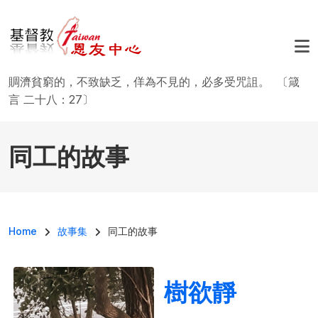
移至主內容
賙濟貧窮的，不致缺乏，佯為不見的，必多受咒詛。 〔箴
言 二十八：27〕
同工的故事
導航連結
Home
故事集
同工的故事
樹欲靜