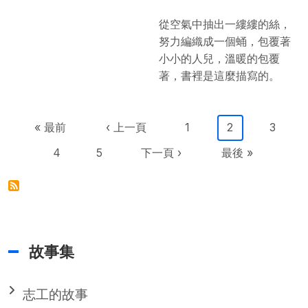
從空氣中抽出一縷縷的絲，
努力編織成一個蛹，包覆著
小小的人兒，溫暖的包覆
著，書裡是這麼描寫的。
Pagination
First page
Previous page
Page
目前頁面
Page
« 最前
‹ 上一頁
1
2
3
Page
Page
下一頁
Last page
4
5
下一頁 ›
最後 »
故事集
志工的故事