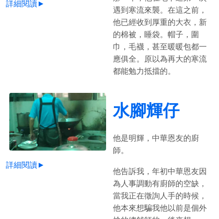
詳細閱讀►
遇到寒流來襲。在這之前，
他已經收到厚重的大衣，新
的棉被，睡袋。帽子，圍
巾，毛襪，甚至暖暖包都一
應俱全。原以為再大的寒流
都能勉力抵擋的。
水腳輝仔
他是明輝，中華恩友的廚
師。
詳細閱讀►
他告訴我，年初中華恩友因
為人事調動有廚師的空缺，
當我正在徵詢人手的時候，
他本來想騙我他以前是個外