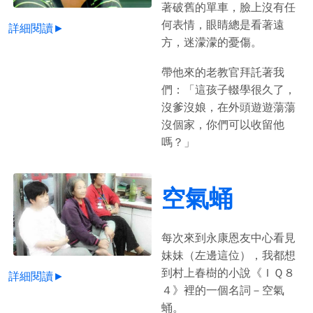
著破舊的單車，臉上沒有任
何表情，眼睛總是看著遠
詳細閱讀►
方，迷濛濛的憂傷。
帶他來的老教官拜託著我
們：「這孩子輟學很久了，
沒爹沒娘，在外頭遊遊蕩蕩
沒個家，你們可以收留他
嗎？」
空氣蛹
每次來到永康恩友中心看見
妹妹（左邊這位），我都想
到村上春樹的小說《ＩＱ８
詳細閱讀►
４》裡的一個名詞－空氣
蛹。