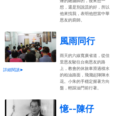
燴的總舖師的，後來想一
想，還是別說謊的好，所以
他來找我，表明他想當中華
恩友的廚師。
風雨同行
雨天的六線寬廣省道，從佳
里恩友駛往台南恩友的路
上，教會的休旅車滑過積水
詳細閱讀►
的柏油路面，飛濺起陣陣水
花。小朱的手穩定握著方向
盤，輕踩油門前行著。
憶--陳仔