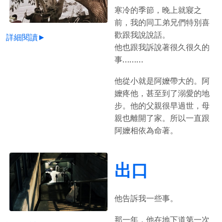
寒冷的季節，晚上就寢之
前，我的同工弟兄們特別喜
歡跟我說說話。
詳細閱讀►
他也跟我訴說著很久很久的
事………
他從小就是阿嬤帶大的。阿
嬤疼他，甚至到了溺愛的地
步。他的父親很早過世，母
親也離開了家。所以一直跟
阿嬤相依為命著。
出口
他告訴我一些事。
那一年，他在地下道第一次