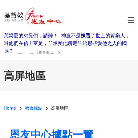
移至主內容
我親愛的弟兄們，請聽！ 神豈不是
揀選
了世上的貧窮人，
叫他們在信上富足，並承受他所應許給那些愛他之人的國
嗎？
................... （雅各書 二：5 ）
高屏地區
導航連結
Home
教會據點
高屏地區
恩友中心據點一覽