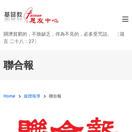
移至主內容
賙濟貧窮的，不致缺乏，佯為不見的，必多受咒詛。 〔箴
言 二十八：27〕
聯合報
導航連結
Home
媒體報導
聯合報