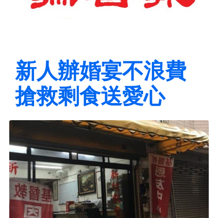
新人辦婚宴不浪費
搶救剩食送愛心