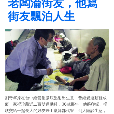
老闆淪街友，他寫
街友飄泊人生
劉奇峯原在台中經營塑膠底盤射出生意，曾經愛運動鞋成
癡，家裡珍藏近二百雙運動鞋，38歲那年，他將印鑑、權
狀交給一起長大的好友兼工廠幹部代管，到大陸談生意，