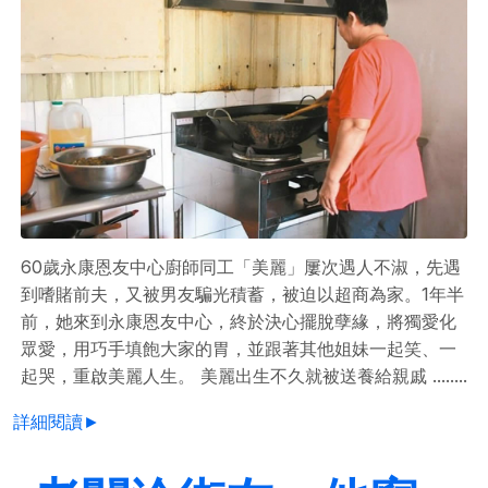
60歲永康恩友中心廚師同工「美麗」屢次遇人不淑，先遇
到嗜賭前夫，又被男友騙光積蓄，被迫以超商為家。1年半
前，她來到永康恩友中心，終於決心擺脫孽緣，將獨愛化
眾愛，用巧手填飽大家的胃，並跟著其他姐妹一起笑、一
起哭，重啟美麗人生。 美麗出生不久就被送養給親戚 ........
詳細閱讀►