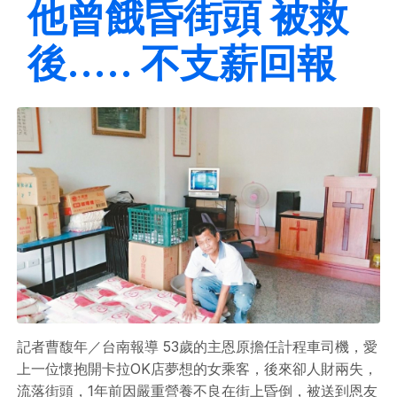
他曾餓昏街頭 被救
後..... 不支薪回報
記者曹馥年／台南報導 53歲的主恩原擔任計程車司機，愛
上一位懷抱開卡拉OK店夢想的女乘客，後來卻人財兩失，
流落街頭，1年前因嚴重營養不良在街上昏倒，被送到恩友