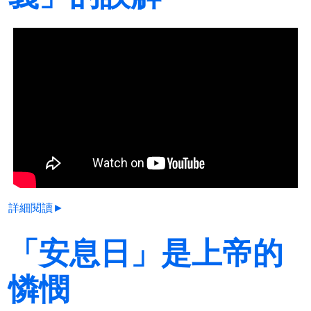
詳細閱讀►
「安息日」是上帝的
憐憫