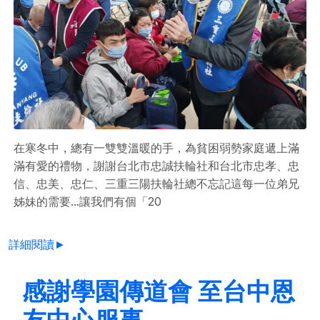
在寒冬中，總有一雙雙溫暖的手，為貧困弱勢家庭遞上滿
滿有愛的禮物，謝謝台北市忠誠扶輪社和台北市忠孝、忠
信、忠美、忠仁、三重三陽扶輪社總不忘記這每一位弟兄
姊妹的需要...讓我們有個「20
詳細閱讀►
感謝學園傳道會 至台中恩
友中心服事