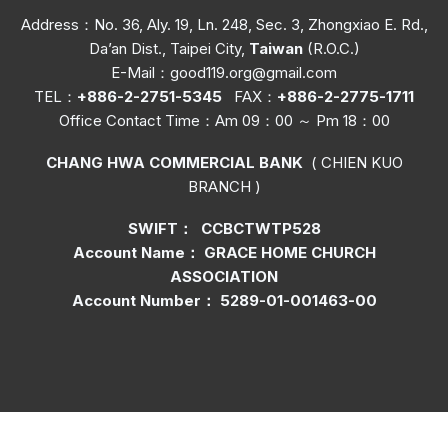
Address：No. 36, Aly. 19, Ln. 248, Sec. 3, Zhongxiao E. Rd.,
Da’an Dist., Taipei City,
Taiwan
(R.O.C.)
E-Mail：
good119.org@gmail.com
TEL：
+886-2-2751-5345
FAX：
+886-2-2775-1711
Office C
ontact Time
：Am 09：00 ～ Pm 18：00
CHANG HWA COMMERCIAL BANK
( CHIEN KUO
BRANCH )
SWIFT： CCBCTWTP528
Account Name： GRACE HOME CHURCH
ASSOCIATION
Account Number： 5289-01-001463-00