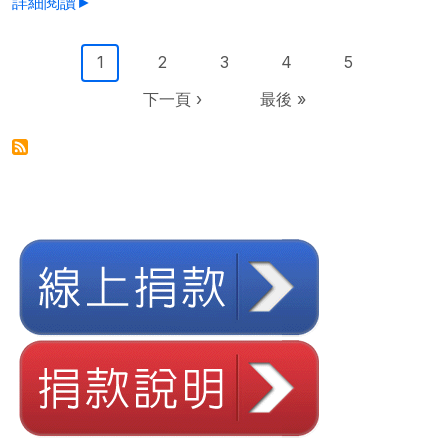
詳細閱讀►
Pagination
目前頁面
Page
Page
Page
Page
1
2
3
4
5
下一頁
Last page
下一頁 ›
最後 »