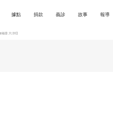
據點
捐款
義診
故事
報導
【路加福音 六:20】