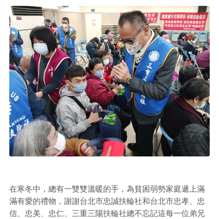
在寒冬中，總有一雙雙溫暖的手，為貧困弱勢家庭遞上滿
滿有愛的禮物，謝謝台北市忠誠扶輪社和台北市忠孝、忠
信、忠美、忠仁、三重三陽扶輪社總不忘記這每一位弟兄