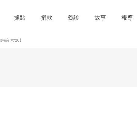
據點
捐款
義診
故事
報導
【路加福音 六:20】