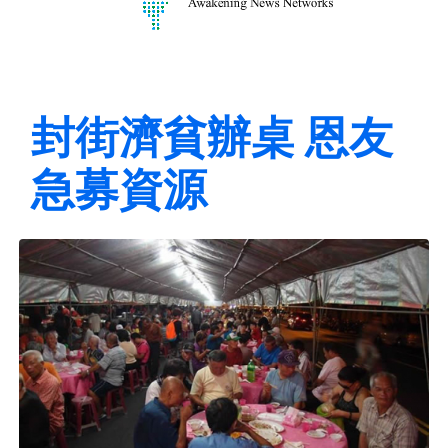
封街濟貧辦桌 恩友
急募資源