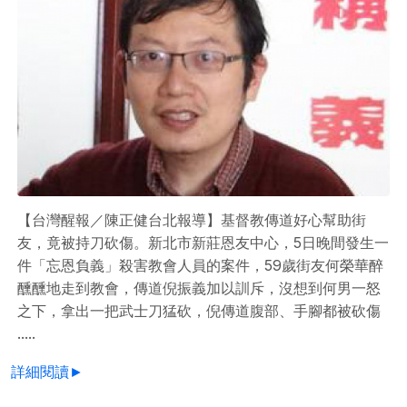
【台灣醒報／陳正健台北報導】基督教傳道好心幫助街
友，竟被持刀砍傷。新北市新莊恩友中心，5日晚間發生一
件「忘恩負義」殺害教會人員的案件，59歲街友何榮華醉
醺醺地走到教會，傳道倪振義加以訓斥，沒想到何男一怒
之下，拿出一把武士刀猛砍，倪傳道腹部、手腳都被砍傷
.....
詳細閱讀►