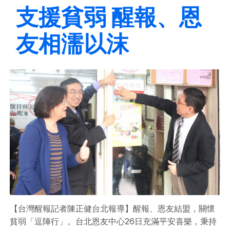
支援貧弱 醒報、恩
友相濡以沫
【台灣醒報記者陳正健台北報導】醒報、恩友結盟，關懷
貧弱「逗陣行」。台北恩友中心26日充滿平安喜樂，秉持