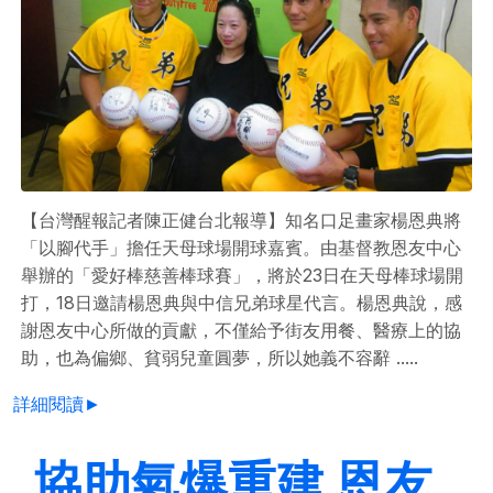
【台灣醒報記者陳正健台北報導】知名口足畫家楊恩典將
「以腳代手」擔任天母球場開球嘉賓。由基督教恩友中心
舉辦的「愛好棒慈善棒球賽」，將於23日在天母棒球場開
打，18日邀請楊恩典與中信兄弟球星代言。楊恩典說，感
謝恩友中心所做的貢獻，不僅給予街友用餐、醫療上的協
助，也為偏鄉、貧弱兒童圓夢，所以她義不容辭 .....
詳細閱讀►
協助氣爆重建 恩友