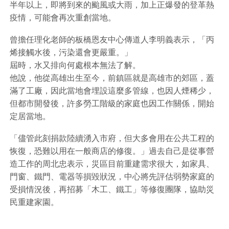
半年以上，即將到來的颱風或大雨，加上正爆發的登革熱
疫情，可能會再次重創當地。
曾擔任理化老師的板橋恩友中心傳道人李明義表示，「丙
烯接觸水後，污染還會更嚴重。」
屆時，水又排向何處根本無法了解。
他說，他從高雄出生至今，前鎮區就是高雄市的郊區，蓋
滿了工廠，因此當地會埋設這麼多管線，也因人煙稀少，
但都市開發後，許多勞工階級的家庭也因工作關係，開始
定居當地。
「儘管此刻捐款陸續湧入市府，但大多會用在公共工程的
恢復，恐難以用在一般商店的修復。」過去自己是從事營
造工作的周北忠表示，災區目前重建需求很大，如家具、
門窗、鐵門、電器等損毀狀況，中心將先評估弱勢家庭的
受損情況後，再招募「木工、鐵工」等修復團隊，協助災
民重建家園。