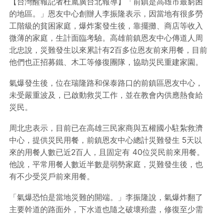
【台灣醒報記者杜胤廣台北報導】「前鎮是高雄市最窮困
的地區。」恩友中心創辦人李振隆表示，因當地有很多勞
工階級的貧困家庭，爆炸案發生後，靠擺攤、商店等收入
微薄的家庭，生計面臨考驗。高雄前鎮恩友中心傳道人周
北忠說，災難發生以來累計有2百多位恩友前來用餐，目前
他們也正招募鐵、木工等修復團隊，協助災民重建家園。
氣爆發生後，位在瑞隆路和保泰路口的前鎮區恩友中心，
未受嚴重波及，已啟動救災工作，並在教會內供應熱食給
災民。
周北忠表示，目前已在高雄三民家商與五權國小駐紮救濟
中心，提供災民用餐，前鎮恩友中心總計災難發生 5天以
來的用餐人數已近2百人，且固定有 40位災民前來用餐。
他說，平常用餐人數近半數是弱勢家庭，災難發生後，也
有不少受災戶前來用餐。
「氣爆恐怕是當地災難的開端。」李振隆說，氣爆炸翻了
主要幹道的路面外，下水道也隨之破壞殆盡，修復至少需