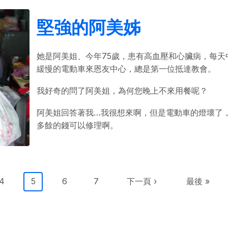
堅強的阿美姊
她是阿美姐、今年75歲，患有高血壓和心臟病，每天
緩慢的電動車來恩友中心，總是第一位抵達教會。
我好奇的問了阿美姐，為何您晚上不來用餐呢？
阿美姐回答著我…我很想來啊，但是電動車的燈壞了
多餘的錢可以修理啊。
Page
目前頁面
Page
Page
下一頁
Last page
4
5
6
7
下一頁 ›
最後 »