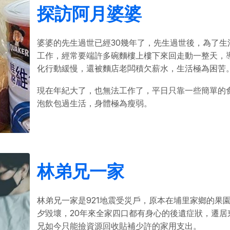
探訪阿月婆婆
婆婆的先生過世已經30幾年了，先生過世後，為了生
工作，經常要端許多碗麵樓上樓下來回走動一整天，
化行動緩慢，還被麵店老闆積欠薪水，生活極為困苦
現在年紀大了，也無法工作了，平日只靠一些簡單的
泡飲包過生活，身體極為瘦弱。
林弟兄一家
林弟兄一家是921地震受災戶，原本在埔里家鄉的果
夕毀壞，20年來全家四口都有身心的後遺症狀，遷居
兄如今只能撿資源回收貼補少許的家用支出。