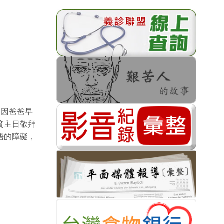
。因爸爸早
貧主日敬拜
語的障礙，