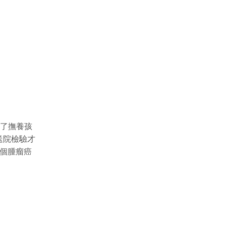
為了撫養孩
送院檢驗才
3個腫瘤癌