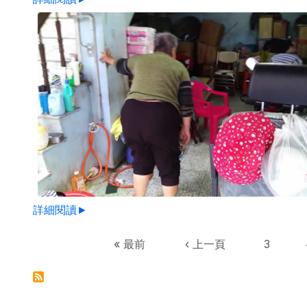
詳細閱讀►
Pagination
First page
Previous page
Page
« 最前
‹ 上一頁
3