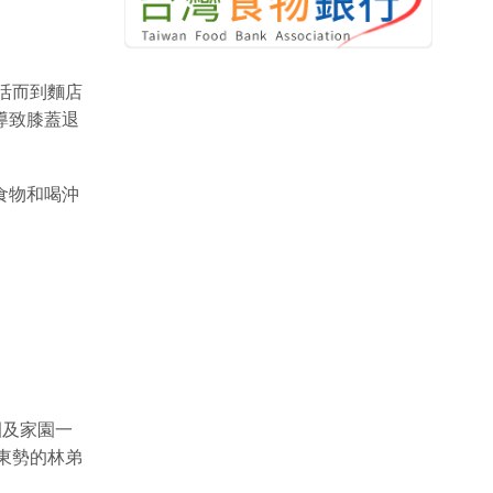
活而到麵店
導致膝蓋退
。
食物和喝沖
園及家園一
東勢的林弟