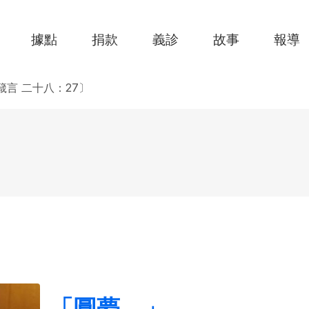
據點
捐款
義診
故事
報導
言 二十八：27〕
「圓夢…」