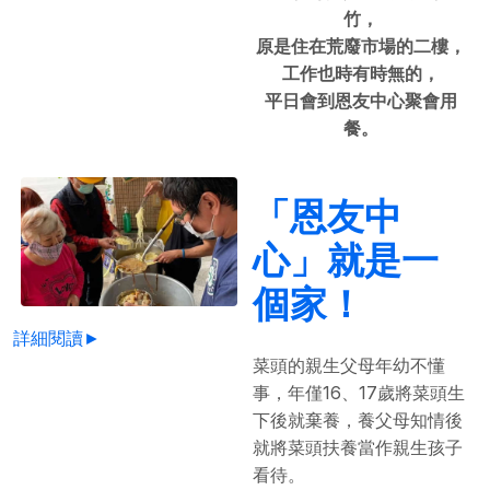
竹，
原是住在荒廢市場的二樓，
工作也時有時無的，
平日會到恩友中心聚會用
餐。
「恩友中
心」就是一
個家！
詳細閱讀►
菜頭的親生父母年幼不懂
事，年僅16、17歲將菜頭生
下後就棄養，養父母知情後
就將菜頭扶養當作親生孩子
看待。