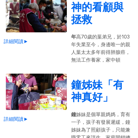
神的看顧與
拯救
年
高70歲的葉弟兄，於103
詳細閱讀►
年失業至今，身邊唯一的親
人葉太太多年前得肺腺癌，
無法工作養家，家中頓
鐘姊妹「有
神真好」
鐘
姊妹是個單親媽媽，育有
詳細閱讀►
一子，孩子有發展遲緩，鐘
姊妹為了照顧孩子，只能兼
職零工來謀生，家庭開銷總