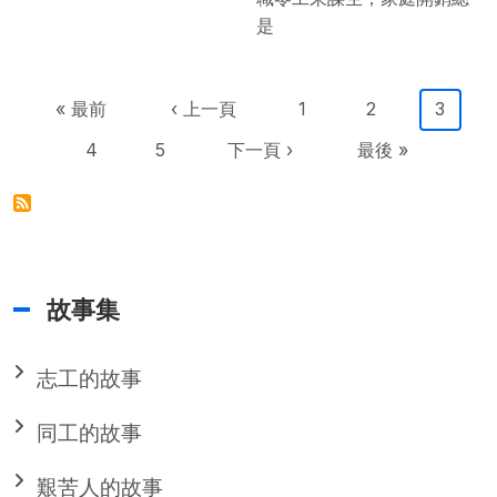
是
Pagination
First page
Previous page
Page
Page
目前頁
« 最前
‹ 上一頁
1
2
3
Page
Page
下一頁
Last page
4
5
下一頁 ›
最後 »
故事集
志工的故事
同工的故事
艱苦人的故事