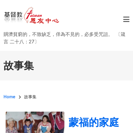
移至主內容
賙濟貧窮的，不致缺乏，佯為不見的，必多受咒詛。 〔箴
言 二十八：27〕
故事集
導航連結
Home
故事集
蒙福的家庭