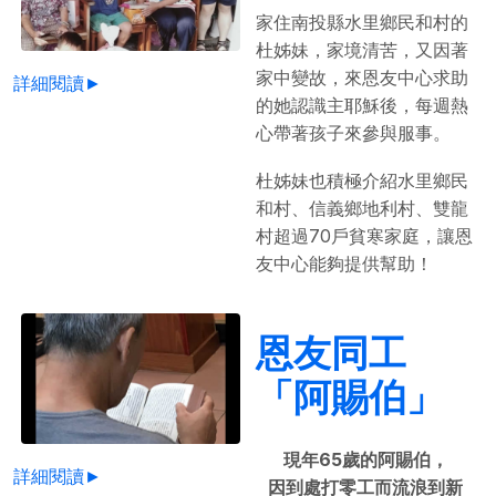
家住南投縣水里鄉民和村的
杜姊妹，家境清苦，又因著
家中變故，來恩友中心求助
詳細閱讀►
的她認識主耶穌後，每週熱
心帶著孩子來參與服事。
杜姊妹也積極介紹水里鄉民
和村、信義鄉地利村、雙龍
村超過70戶貧寒家庭，讓恩
友中心能夠提供幫助！
恩友同工
「阿賜伯」
現年65歲的阿賜伯，
詳細閱讀►
因到處打零工而流浪到新