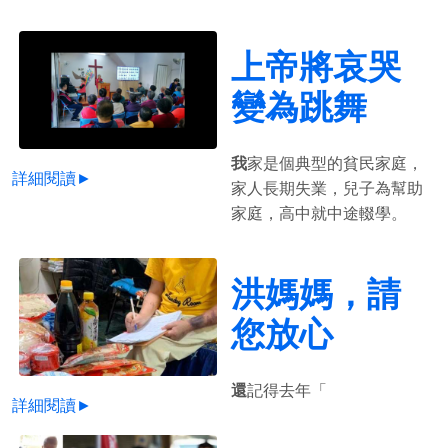
上帝將哀哭
變為跳舞
我
家是個典型的貧民家庭，
詳細閱讀►
家人長期失業，兒子為幫助
家庭，高中就中途輟學。
洪媽媽，請
您放心
還
記得去年「
詳細閱讀►