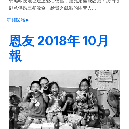
們隨即按地址送上愛心便當，讓兄弟倆能温飽！我們很
願意供應三餐飯食，給貧乏飢餓的困苦人…
詳細閱讀►
恩友 2018年 10月
報