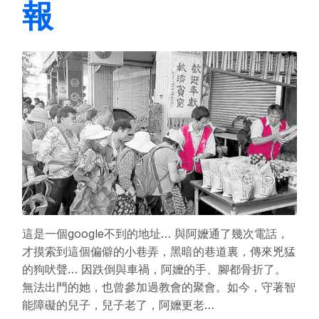
報
這是一個google不到的地址… 與阿嬤通了幾次電話，
才摸索到這個偏僻的小巷弄，黑暗的巷道裏，傳來兇猛
的狗吠聲… 因跌倒與車禍，阿嬤的手、腳都骨折了。
無法出門的她，也曾參加過教會的聚會。如今，守著智
能障礙的兒子，兒子老了，阿嬤更老…