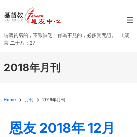
移至主內容
賙濟貧窮的，不致缺乏，佯為不見的，必多受咒詛。 〔箴
言 二十八：27〕
2018年月刊
導航連結
Home
月刊
2018年月刊
恩友 2018年 12月