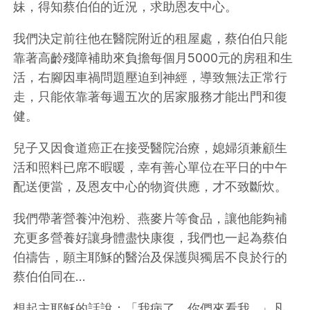
妹，得知蔡伯伯的近況，求助恩友中心。
我們決定前往他在醫院附近的租屋處，蔡伯伯只能
靠著高齡殘障補助來負擔每個月5000元的房租和生
活，右腳因車禍問題壓迫到神經，導致無法正常行
走，只能依靠著每週五次的居家服務才能出門和復
健。
兒子又因食道癌正在接受醫院治療，媳婦須兼顧生
活和照料已席不暇暖，幸有善心單位在平日的中午
配送便當，及恩友中心的物資供應，才不致斷炊。
我們帶著營養沖泡粉、燕麥片等食品，讓他能夠補
充更多營養好讓身體盡快康復，我們也一起為蔡伯
伯禱告，願主耶穌的醫治及保護與獨居不良於行的
蔡伯伯同在…
想起主耶穌的話說：「我病了，你們來看我…」凡