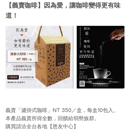
【義賣咖啡】因為愛，讓咖啡變得更有味
道！
義賣「濾掛式咖啡」NT 350／盒，每盒10包入。
本產品義賣所得全數，回饋給弱勢族群。
購買請洽全台各地【恩友中心】