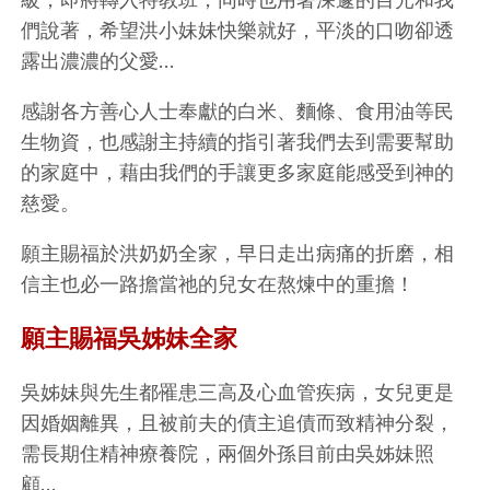
們說著，希望洪小妹妹快樂就好，平淡的口吻卻透
露出濃濃的父愛…
感謝各方善心人士奉獻的白米、麵條、食用油等民
生物資，也感謝主持續的指引著我們去到需要幫助
的家庭中，藉由我們的手讓更多家庭能感受到神的
慈愛。
願主賜福於洪奶奶全家，早日走出病痛的折磨，相
信主也必一路擔當祂的兒女在熬煉中的重擔！
願主賜福吳姊妹全家
吳姊妹與先生都罹患三高及心血管疾病，女兒更是
因婚姻離異，且被前夫的債主追債而致精神分裂，
需長期住精神療養院，兩個外孫目前由吳姊妹照
顧…