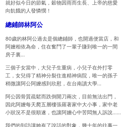
就好似今日的節氣，穀物因雨而生長、上帝的慈愛
向飢餓的人發憐憫！
總鋪師林阿公
80歲的林阿公過去是個總鋪師，也開過便當店，和
阿嬤相依為命，住在奮鬥了一輩子賺到唯一的一間
房子裏…
三個子女當中，大兒子生重病，小兒子在外打零
工，女兒得了精神分裂住進精神病院，唯一的孫子
稍微讓阿公阿嬤感到欣慰，在台南讀大學…
阿公因骨質疏鬆而跌倒開刀兩次，目前無法出門，
因此阿嬤每天爬五層樓張羅著家中大小事，家中老
小狀況不是很順遂，也讓阿嬤心中苦悶無人訴說……
我們的到訪讓她有了說話的對象，幾十年的往事一