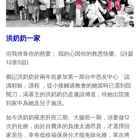
洪奶奶一家
但我倚靠你的慈愛； 我的心因你的救恩快樂。(詩篇
13章5節)
猶記洪奶奶於兩年前參加第一期台中恩友中心「認
識耶穌」課程 ，從小接觸過教會的她當時已需到院
開刀，渴慕主的洪奶奶仍是邀請傳道，待她出院後
到家中為她及兒子施洗。
如今洪奶奶罹患肝癌三期、大腸癌一期，須要做12
次的化療，由於自費床的負擔太過昂貴，才選擇回
家居住，幸有低收福保身分才能免除化療，單次將