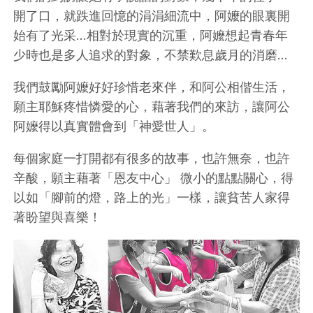
開了口，就跌進回憶的涓涓細流中，阿嬤的眼裏開
始有了光采…相對於現實的沉重，阿嬤想起青春年
少時也是多人追求的對象，不禁歎息歲月的消磨…
我們鼓勵阿嬤好好珍惜老來伴，和阿公相偕生活，
願主耶穌疼惜憐愛的心，藉著我們的來訪，讓阿公
阿嬤得以真實體會到「神愛世人」。
每個家庭一打開都有很多的故事，也許無奈，也許
辛酸，願主藉著「恩友中心」 微小的點點關心，得
以如「腳前的燈，路上的光」一樣，讓貧苦人家得
著盼望與喜樂！