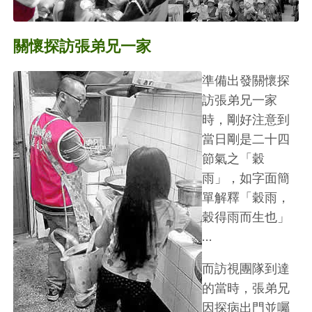
關懷探訪張弟兄一家
準備出發關懷探
訪張弟兄一家
時，剛好注意到
當日剛是二十四
節氣之「穀
雨」，如字面簡
單解釋「穀雨，
穀得雨而生也」
…
而訪視團隊到達
的當時，張弟兄
因探病出門並囑