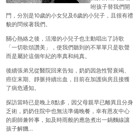
咐孩子替我們開
門，分別是10歲的小女兒及6歲的小兒子，且很有禮
貌的問候著我們。
關心熱絡之後，活潑的小兒子也主動唱出了詩歌
「一切歌頌讚美」，使我們聽到的不單單只是歌聲
而是屬於這個年紀的率真和純真。
後續張弟兄從醫院回來告知，奶奶因急性腎衰竭、
癌症末期、靜脈持續出血，目前在加護病房且接獲
了病危通知。
探訪當時已是晚上8點多，因父母親早已離異且分身
乏術，奶奶住院中也無法準備晚餐，幸有恩友中心
的廚師兼幹事，如及時雨般的應急煮出一鍋麵線讓
孩子解饑…