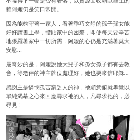
不曉得下一餐是否有著落，以資源回收賴以維生的
賴阿嬤仍是笑口常開。
因為能夠守著一家人，看著乖巧文靜的孫子孫女能
好好讀書上學，體貼家中的困窘，即使每天要辛苦
地張羅著家中一切所需，阿嬤的心仍是充滿著莫大
安慰…
最奇妙的是，阿嬤說她大兒子和孫女孫子都有去教
會，等老伴的神主牌位處理好，她也要來信耶穌…
感謝主是憐憫孤苦窮乏人的神，祂願意俯就卑微以
單純渴慕之心來回應尋求祂的人，凡尋求祂的，必
尋見！