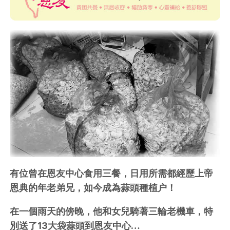
有位曾在恩友中心食用三餐，日用所需都經歷上帝
恩典的年老弟兄，如今成為蒜頭種植户！
在一個雨天的傍晚，他和女兒騎著三輪老機車，特
別送了13大袋蒜頭到恩友中心…