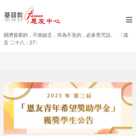
移至主內容
賙濟貧窮的，不致缺乏，佯為不見的，必多受咒詛。 〔箴
言 二十八：27〕