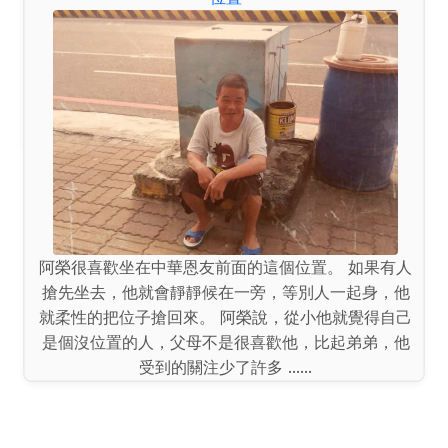
阿伯最愛跟我說在故鄉白河種蓮花的日子。「種蓮花
沒有那麼浪漫啦，又怕天災，又要憂愁水源，更害怕
蟲害......」阿伯說他的牽手以前剝蓮子老是剝到指甲
斷裂，剝到指關節疼痛不堪，說著說著臉上還露出心
疼的表情。「可是那時候的日子是辛苦又快活。」阿
伯說著。......