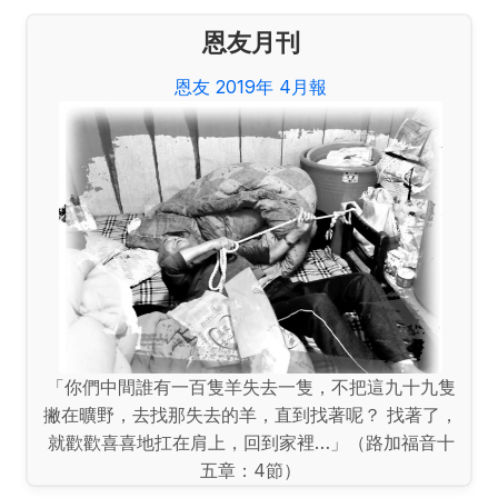
恩友月刊
恩友 2019年 4月報
「你們中間誰有一百隻羊失去一隻，不把這九十九隻
撇在曠野，去找那失去的羊，直到找著呢？ 找著了，
就歡歡喜喜地扛在肩上，回到家裡…」（路加福音十
五章：4節）