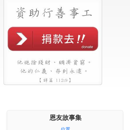
恩友故事集
阿伯的迴旋曲