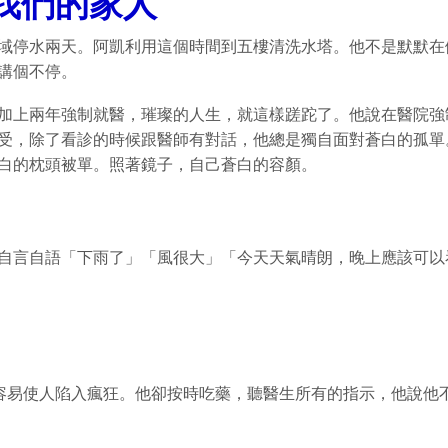
我們的家人
域停水兩天。阿凱利用這個時間到五樓清洗水塔。他不是默默在
講個不停。
加上兩年強制就醫，璀璨的人生，就這樣蹉跎了。他說在醫院強
受，除了看診的時候跟醫師有對話，他總是獨自面對蒼白的孤單
白的枕頭被單。照著鏡子，自己蒼白的容顏。
自言自語「下雨了」「風很大」「今天天氣晴朗，晚上應該可以
容易使人陷入瘋狂。他卻按時吃藥，聽醫生所有的指示，他說他