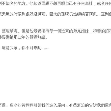
到不知名的地方。他知道母親不想再跟自己有任何牽扯，或者任
壞天氣的時候到處躲避風雨。巨大的孤獨仍然纏繞著阿凱。直到
，整理環境。但是他最愛接待每一個進來的弟兄姐妹，和善的招
彿要彌補那些年的孤獨無語。
：這是我家，你不能來亂……
而過。瘦小的黃媽媽引領我們進入屋內，有些窘迫的告訴我們屋