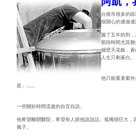
阿凱，
台南市很多的區
很開心的邊做邊
服了五年的刑，
那段時間尤其難
牆壁天花板，蒼
人生只剩蒼白。
他只能看著窗外
星」……
一些關於時間流逝的自言自語。
他希望離開醫院，希望有人跟他說說話。孤獨很巨大，
瘋子。