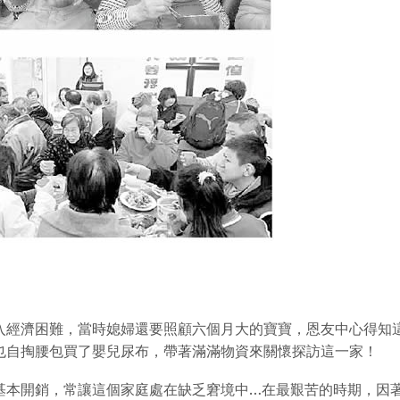
入經濟困難，當時媳婦還要照顧六個月大的寶寶，恩友中心得知
也自掏腰包買了嬰兒尿布，帶著滿滿物資來關懷探訪這一家！
基本開銷，常讓這個家庭處在缺乏窘境中…在最艱苦的時期，因