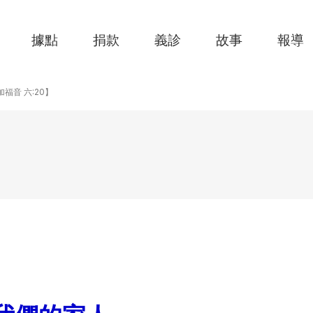
據點
捐款
義診
故事
報導
【路加福音 六:20】