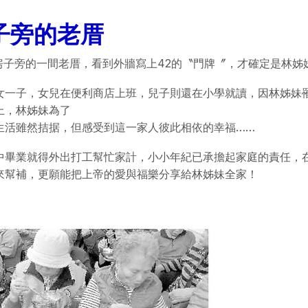
子旁的老厝
房子旁的一間老厝，看到外牆寫上42的〝門牌〞，才確定是林姊
女一子，女兒在便利商店上班，兒子則還在小學就讀，因林姊妹
上，林姊妹為了
生活雖然拮据，但感受到這一家人彼此相依的幸福……
中畢業就得外出打工幫忙家計，小小年紀已承擔起家庭的責任，
來幫補，更願能把上帝的愛與福樂分享給林姊妹全家！