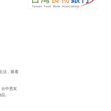
生活，眼看
，台中恩友
物品。