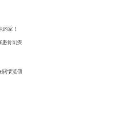
妹的家！
罹患骨刺疾
在關懷這個