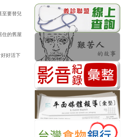
甚至要替兒
居住的舊屋
會好好活下