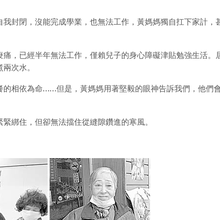
自我封閉，沒能完成學業，也無法工作，黃媽媽獨自扛下家計，
痠痛，已經半年無法工作，僅賴兒子的身心障礙津貼勉強生活。
煮兩次水。
餐的相依為命……但是，黃媽媽用著堅毅的眼神告訴我們，他們
緊緊綁住，但卻無法擋住從縫隙鑽進的寒風。