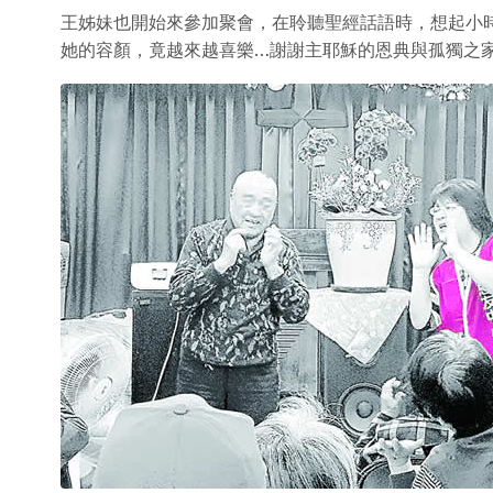
王姊妹也開始來參加聚會，在聆聽聖經話語時，想起小
她的容顏，竟越來越喜樂…謝謝主耶穌的恩典與孤獨之