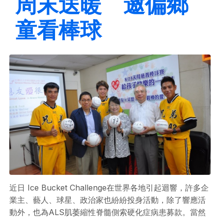
周末送暖 邀偏鄉
童看棒球
近日 Ice Bucket Challenge在世界各地引起迴響，許多企
業主、藝人、球星、政治家也紛紛投身活動，除了響應活
動外，也為ALS肌萎縮性脊髓側索硬化症病患募款。當然