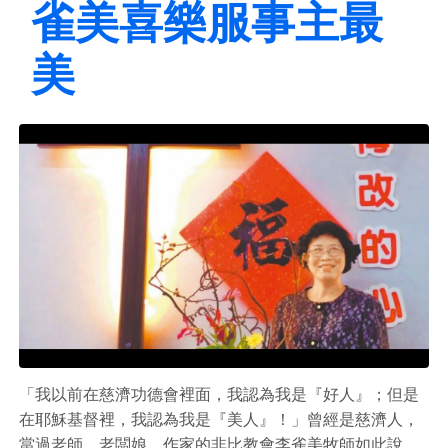
雀美喜樂服事主最
美
「我以前在慈濟功德會裡面，我認為我是『好人』；但是
在耶穌基督裡，我認為我是『美人』！」曾經是慈濟人，
當過老師、老闆娘、作家的非比教會李雀美牧師如此說。