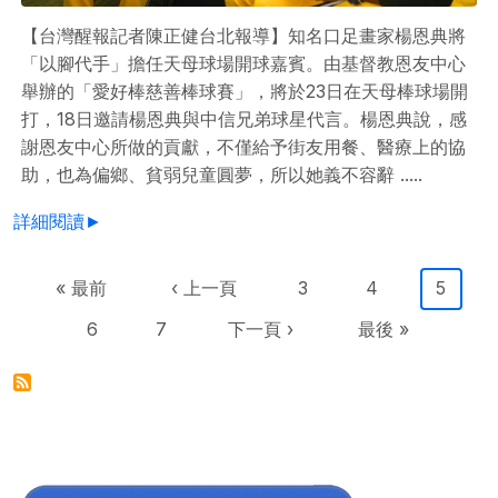
【台灣醒報記者陳正健台北報導】知名口足畫家楊恩典將
「以腳代手」擔任天母球場開球嘉賓。由基督教恩友中心
舉辦的「愛好棒慈善棒球賽」，將於23日在天母棒球場開
打，18日邀請楊恩典與中信兄弟球星代言。楊恩典說，感
謝恩友中心所做的貢獻，不僅給予街友用餐、醫療上的協
助，也為偏鄉、貧弱兒童圓夢，所以她義不容辭 .....
詳細閱讀►
Pagination
First page
Previous page
Page
Page
目前頁
« 最前
‹ 上一頁
3
4
5
Page
Page
下一頁
Last page
6
7
下一頁 ›
最後 »