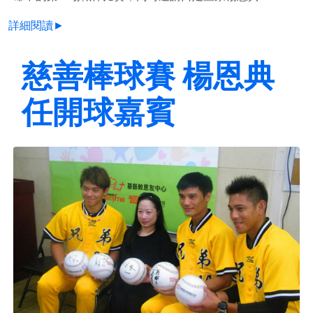
詳細閱讀►
慈善棒球賽 楊恩典
任開球嘉賓