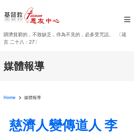
移至主內容
賙濟貧窮的，不致缺乏，佯為不見的，必多受咒詛。 〔箴
言 二十八：27〕
媒體報導
導航連結
Home
媒體報導
慈濟人變傳道人 李