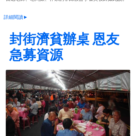
詳細閱讀►
封街濟貧辦桌 恩友
急募資源