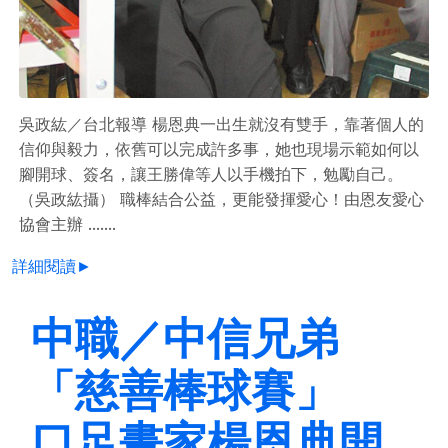
吳政紘／台北報導 楊恩典一出生就沒有雙手，靠著個人的
信仰與毅力，依舊可以完成許多事，她也現場示範如何以
腳開球、簽名，讓王勝偉等人以手機拍下，勉勵自己。
（吳政紘攝） 職棒結合公益，更能發揮愛心！由恩友愛心
協會主辦 .......
詳細閱讀►
中職／中信兄弟
「慈善棒球賽」
口足畫家楊恩典開