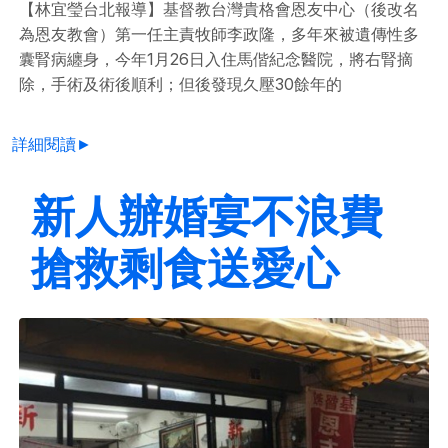
【林宜瑩台北報導】基督教台灣貴格會恩友中心（後改名
為恩友教會）第一任主責牧師李政隆，多年來被遺傳性多
囊腎病纏身，今年1月26日入住馬偕紀念醫院，將右腎摘
除，手術及術後順利；但後發現久壓30餘年的
詳細閱讀►
新人辦婚宴不浪費
搶救剩食送愛心