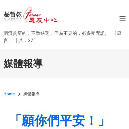
移至主內容
賙濟貧窮的，不致缺乏，佯為不見的，必多受咒詛。 〔箴
言 二十八：27〕
媒體報導
導航連結
Home
媒體報導
「願你們平安！」