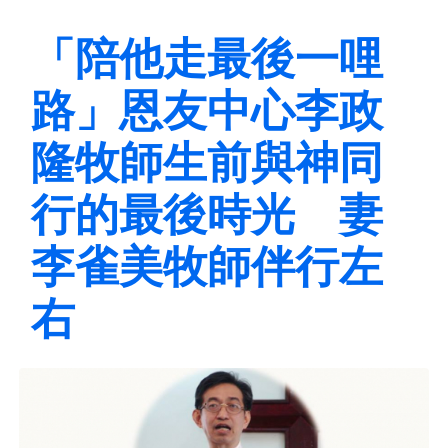
「陪他走最後一哩
路」恩友中心李政
隆牧師生前與神同
行的最後時光 妻
李雀美牧師伴行左
右