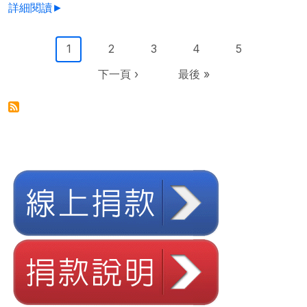
詳細閱讀►
Pagination
目前頁面
Page
Page
Page
Page
1
2
3
4
5
下一頁
Last page
下一頁 ›
最後 »