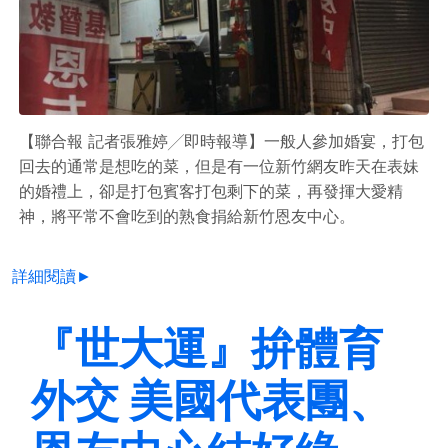
【聯合報 記者張雅婷╱即時報導】一般人參加婚宴，打包
回去的通常是想吃的菜，但是有一位新竹網友昨天在表妹
的婚禮上，卻是打包賓客打包剩下的菜，再發揮大愛精
神，將平常不會吃到的熟食捐給新竹恩友中心。
詳細閱讀►
『世大運』拚體育
外交 美國代表團、