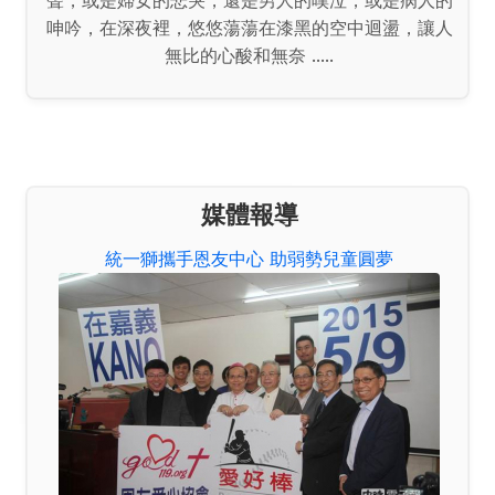
呻吟，在深夜裡，悠悠蕩蕩在漆黑的空中迴盪，讓人
無比的心酸和無奈 .....
媒體報導
統一獅攜手恩友中心 助弱勢兒童圓夢