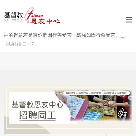
移至主內容
神的旨意若是叫你們因行善受苦，總強如因行惡受苦。
.........
（彼得前書 三：17）