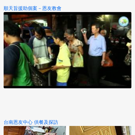
順天旨援助個案－恩友教會
台南恩友中心 供餐及探訪