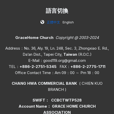
語言切換
正體中文
English
GraceHome Church
Copyright @ 2003-2024
Address：No. 36, Aly. 19, Ln. 248, Sec. 3, Zhongxiao E. Rd.,
Da’an Dist., Taipei City,
Taiwan
(R.O.C.)
E-Mail：
good119.org@gmail.com
TEL：
+886-2-2751-5345
FAX：
+886-2-2775-1711
Office C
ontact Time
：Am 09：00 ～ Pm 18：00
CHANG HWA COMMERCIAL BANK
( CHIEN KUO
BRANCH )
SWIFT： CCBCTWTP528
Account Name： GRACE HOME CHURCH
ASSOCIATION