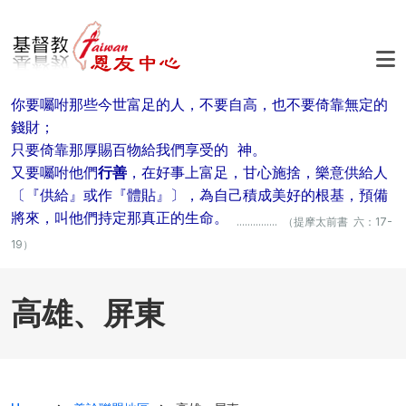
移至主內容
你要囑咐那些今世富足的人，不要自高，也不要倚靠無定的
錢財；
只要倚靠那厚賜百物給我們享受的 神。
又要囑咐他們
行善
，在好事上富足，甘心施捨，樂意供給人
〔『供給』或作『體貼』〕，為自己積成美好的根基，預備
將來，叫他們持定那真正的生命。
............... （提摩太前書 六：17-
19）
高雄、屏東