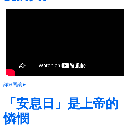
詳細閱讀►
「安息日」是上帝的
憐憫