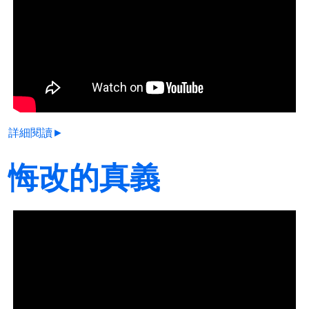
詳細閱讀►
悔改的真義