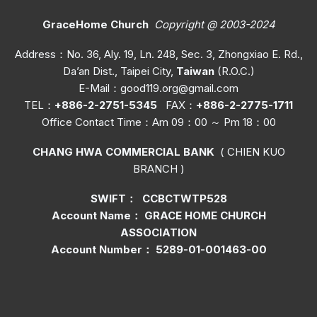
GraceHome Church
Copyright @ 2003-2024
Address：No. 36, Aly. 19, Ln. 248, Sec. 3, Zhongxiao E. Rd.,
Da’an Dist., Taipei City,
Taiwan
(R.O.C.)
E-Mail：
good119.org@gmail.com
TEL：
+886-2-2751-5345
FAX：
+886-2-2775-1711
Office C
ontact Time
：Am 09：00 ～ Pm 18：00
CHANG HWA COMMERCIAL BANK
( CHIEN KUO
BRANCH )
SWIFT： CCBCTWTP528
Account Name： GRACE HOME CHURCH
ASSOCIATION
Account Number： 5289-01-001463-00