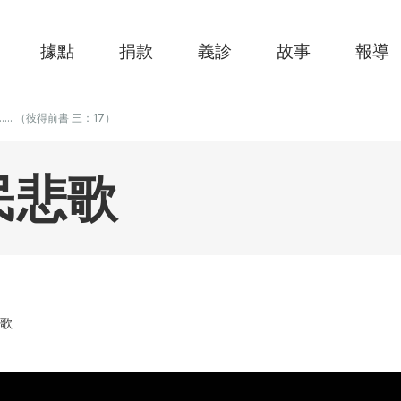
據點
捐款
義診
故事
報導
....... （彼得前書 三：17）
民悲歌
悲歌