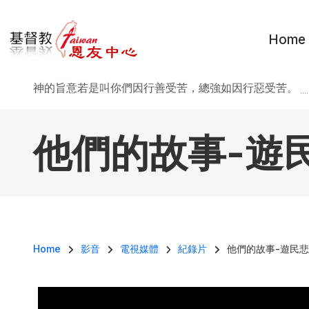
移至主內容
Home
神的旨意若是叫你們因行善受苦，總強如因行惡受苦。
..
他們的故事-遊
導航連結
Home
影音
電視媒體
紀錄片
他們的故事-遊民