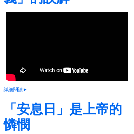
詳細閱讀►
「安息日」是上帝的
憐憫