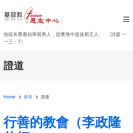
移至主內容
他從灰塵裏抬舉貧寒人，從糞堆中提拔窮乏人。 〔詩篇 一
一三：7〕
證道
導航連結
Home
影音
證道
行善的教會（李政隆