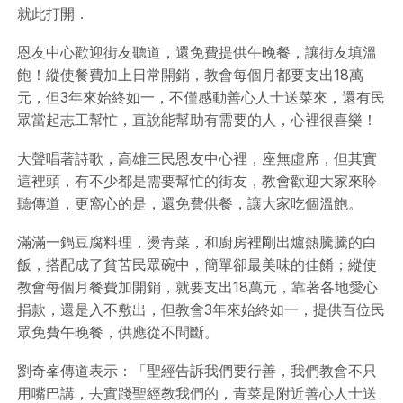
就此打開．
恩友中心歡迎街友聽道，還免費提供午晚餐，讓街友填溫
飽！縱使餐費加上日常開銷，教會每個月都要支出18萬
元，但3年來始終如一，不僅感動善心人士送菜來，還有民
眾當起志工幫忙，直說能幫助有需要的人，心裡很喜樂！
大聲唱著詩歌，高雄三民恩友中心裡，座無虛席，但其實
這裡頭，有不少都是需要幫忙的街友，教會歡迎大家來聆
聽傳道，更窩心的是，還免費供餐，讓大家吃個溫飽。
滿滿一鍋豆腐料理，燙青菜，和廚房裡剛出爐熱騰騰的白
飯，搭配成了貧苦民眾碗中，簡單卻最美味的佳餚；縱使
教會每個月餐費加開銷，就要支出18萬元，靠著各地愛心
捐款，還是入不敷出，但教會3年來始終如一，提供百位民
眾免費午晚餐，供應從不間斷。
劉奇峯傳道表示：「聖經告訴我們要行善，我們教會不只
用嘴巴講，去實踐聖經教我們的，青菜是附近善心人士送