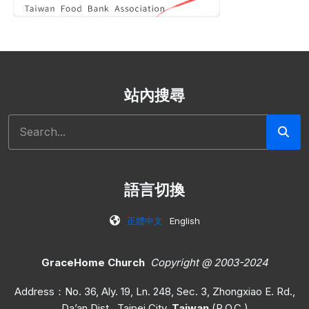
站內搜尋
搜尋
語言切換
正體中文
English
GraceHome Church
Copyright @ 2003-2024
Address：No. 36, Aly. 19, Ln. 248, Sec. 3, Zhongxiao E. Rd.,
Da’an Dist., Taipei City,
Taiwan
(R.O.C.)