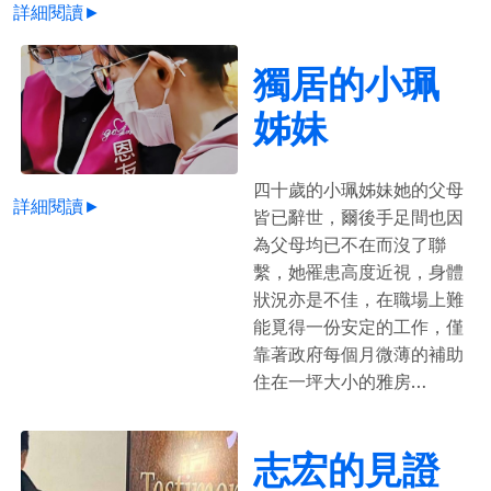
詳細閱讀►
獨居的小珮
姊妹
四十歲的小珮姊妹她的父母
詳細閱讀►
皆已辭世，爾後手足間也因
為父母均已不在而沒了聯
繫，她罹患高度近視，身體
狀況亦是不佳，在職場上難
能覓得一份安定的工作，僅
靠著政府每個月微薄的補助
住在一坪大小的雅房…
志宏的見證