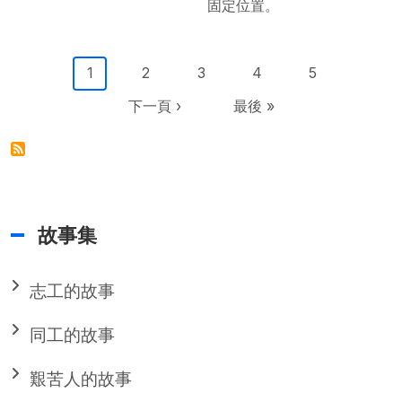
固定位置。
Pagination
目前頁面
Page
Page
Page
Page
1
2
3
4
5
下一頁
Last page
下一頁 ›
最後 »
故事集
志工的故事
同工的故事
艱苦人的故事