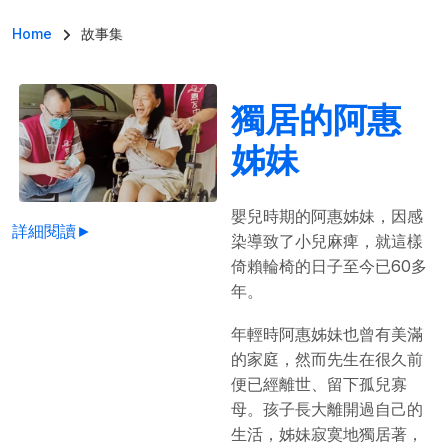
導航連結
Home
故事集
獨居的阿惠
姊妹
嬰兒時期的阿惠姊妹，因感
詳細閱讀►
染導致了小兒麻痺，就這樣
倚賴輪椅的日子至今已60多
年。
年輕時阿惠姊妹也曾有美滿
的家庭，然而先生在很久前
便已經離世、留下孤兒寡
母。孩子長大離開過自己的
生活，姊妹寂寞地獨居著，