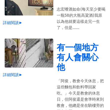
志宏嗜酒如命(每天至少要喝
一瓶58的大瓶高粱酒)我原
以為他就要這樣走完一生
詳細閱讀►
了，但是.......
有一個地方
有人會關心
他
詳細閱讀►
「阿俊，教會今天休息，把
這些麵包和飲料帶回家
吃。」今天是教會的休息
日，但阿俊還是會準時來到
教會，他總是坐在騎樓旁的