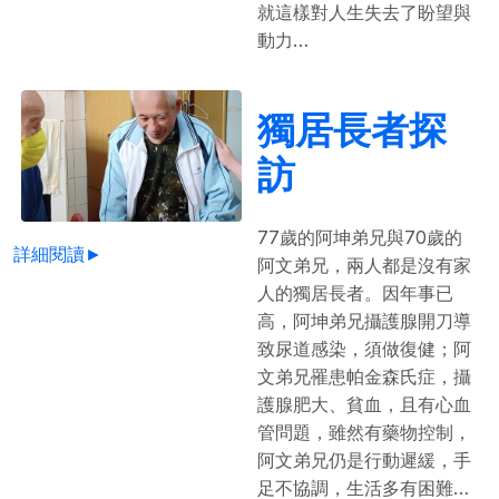
就這樣對人生失去了盼望與
動力…
獨居長者探
訪
77歲的阿坤弟兄與70歲的
詳細閱讀►
阿文弟兄，兩人都是沒有家
人的獨居長者。因年事已
高，阿坤弟兄攝護腺開刀導
致尿道感染，須做復健；阿
文弟兄罹患帕金森氏症，攝
護腺肥大、貧血，且有心血
管問題，雖然有藥物控制，
阿文弟兄仍是行動遲緩，手
足不協調，生活多有困難…