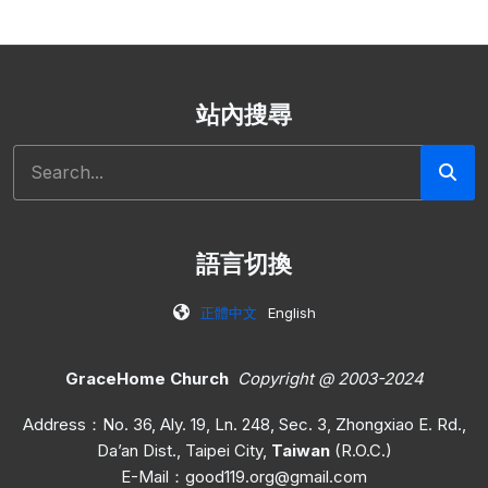
站內搜尋
搜尋
語言切換
正體中文
English
GraceHome Church
Copyright @ 2003-2024
Address：No. 36, Aly. 19, Ln. 248, Sec. 3, Zhongxiao E. Rd.,
Da’an Dist., Taipei City,
Taiwan
(R.O.C.)
E-Mail：
good119.org@gmail.com