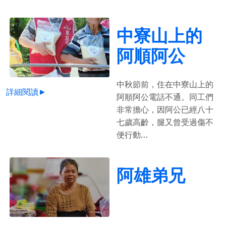
中寮山上的
阿順阿公
中秋節前，住在中寮山上的
詳細閱讀►
阿順阿公電話不通。同工們
非常擔心，因阿公已經八十
七歲高齡，腿又曾受過傷不
便行動…
阿雄弟兄