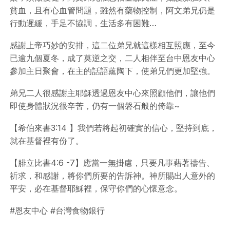
貧血，且有心血管問題，雖然有藥物控制，阿文弟兄仍是
行動遲緩，手足不協調，生活多有困難…
感謝上帝巧妙的安排，這二位弟兄就這樣相互照應，至今
已逾九個夏冬，成了莫逆之交，二人相伴至台中恩友中心
參加主日聚會，在主的話語薰陶下，使弟兄們更加堅強。
弟兄二人很感謝主耶穌透過恩友中心來照顧他們，讓他們
即使身體狀況很辛苦，仍有一個磐石般的倚靠~
【希伯來書3:14 】我們若將起初確實的信心，堅持到底，
就在基督裡有份了。
【腓立比書4:6 -7】應當一無掛慮，只要凡事藉著禱告、
祈求，和感謝，將你們所要的告訴神。神所賜出人意外的
平安，必在基督耶穌裡，保守你們的心懷意念。
#恩友中心 #台灣食物銀行