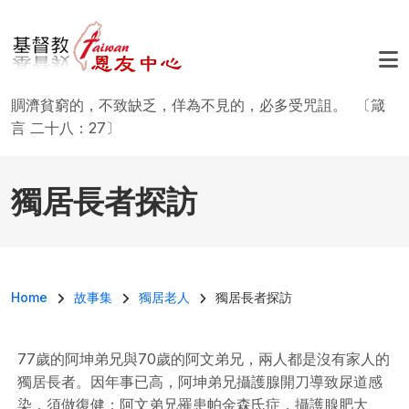
移至主內容
賙濟貧窮的，不致缺乏，佯為不見的，必多受咒詛。 〔箴
言 二十八：27〕
獨居長者探訪
導航連結
Home
故事集
獨居老人
獨居長者探訪
77歲的阿坤弟兄與70歲的阿文弟兄，兩人都是沒有家人的
獨居長者。因年事已高，阿坤弟兄攝護腺開刀導致尿道感
染，須做復健；阿文弟兄罹患帕金森氏症，攝護腺肥大、