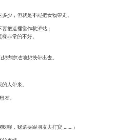
吃多少，但就是不能把食物帶走。
不要把這裡當作救濟站；
這樣非常的不好。
。
仍想盡辦法地想挾帶出去。
飯的人帶來。
到恩友。
我還要跟朋友去打寶 .......」