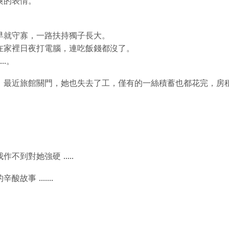
爽的表情。
早就守寡，一路扶持獨子長大。
在家裡日夜打電腦，連吃飯錢都沒了。
..。
最近旅館關門，她也失去了工，僅有的一絲積蓄也都花完，房租
到對她強硬 .....
 .......