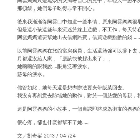
阿雲媽媽只是無奈的安撫著自己的兒子，年輕人一臉不
那頓飯，她們母子吃得非常不開心。
後來我漸漸從阿雲口中知道一些事情，原來阿雲媽媽很
但是這小孩這些年來沉迷於線上遊戲，不工作，每天待
阿雲媽媽還要幫她出去借網路費，借買遊戲點數的錢 ......
以前阿雲媽媽在旅館當房務員，生活還勉強可以撐下去，
月都還沒給人家，「應該快被趕出來了」，
她幽幽的跟我說....眼角泛著淚水。
慈母的淚水。
儘管如此，她每天還是想盡辦法要夾帶飯菜回去。
我沒有再刻意去防堵她的動作，對於一個慈愛的母親，我作不
這是阿雲媽媽的小故事，一個自認即將成為街友的媽媽的辛酸故事
很心疼，卻也什麼都幫不了她.....
文／劉奇峯 2013 / 04 /24