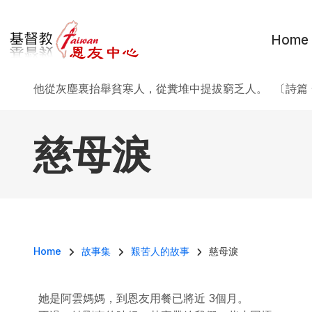
移至主內容
Home
他從灰塵裏抬舉貧寒人，從糞堆中提拔窮乏人。 〔詩篇 
慈母淚
導航連結
Home
故事集
艱苦人的故事
慈母淚
她是阿雲媽媽，到恩友用餐已將近 3個月。