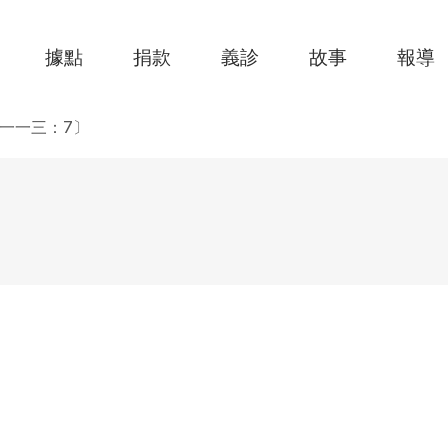
據點
捐款
義診
故事
報導
一一三：7〕