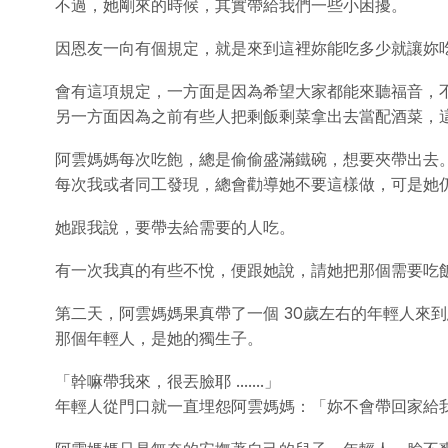
不過，她剛來的時候，其實帶給我們一些小困擾。
因恩友一向有個規定，就是來到這裡妳能吃多少就讓妳
會有這項規定，一方面是因為希望大家都能來聽福音，
另一方面因為之前有些人把剩飯剩菜拿出去當配酒菜，
阿雲媽媽每次吃飽，總是偷偷盛滿鐵碗，想要夾帶出去
每次我或者同工發現，總會勸導她不要這樣做，可是她
她跟我說，要帶去給需要的人吃。
有一次我真的有些不悅，便跟她說，請她把那個需要吃
第二天，阿雲媽媽果真帶了一個 30歲左右的年輕人來
那個年輕人，是她的獨生子。
「幹嘛帶我來，很丟臉耶 .......」
年輕人從門口就一直埋怨阿雲媽媽：「妳不會帶回家給我吃喔，