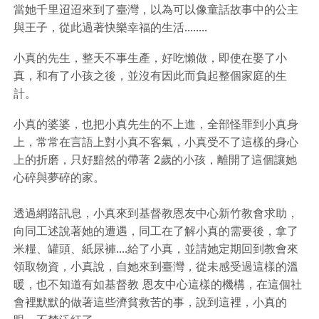
當她千里迢迢來到了臺灣，以為可以像童話故事中的公主
與王子，從此過著快樂幸福的生活........
小真的先生，整天不事生產，好吃懶做，即使在娶了小
真，和有了小孩之後，並沒有因此而負起整個家庭的生
計。
小真的婆婆，也把小真先生的不上進，全部怪罪到小真身
上，常常在言語上對小真不客氣，小真受不了這樣的身心
上的折磨，只好黯然的帶著 2歲的小孩，離開了這個讓她
心碎與夢碎的家。
透過網路訊息，小真來到基督教恩友中心新竹教會求助，
向同工述說著她的遭遇，同工在了解小真的需要後，拿了
米糧、罐頭、紙尿褲....給了小真，並請她定期回到教會來
領取物資，小真說，自她來到臺灣，從未感受過這樣的溫
暖，也不知道有如基督教 恩友中心這樣的機構，在這個社
會裡默默的做著這些濟貧救苦的事，說到這裡，小真的