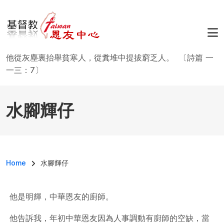
移至主內容
他從灰塵裏抬舉貧寒人，從糞堆中提拔窮乏人。 〔詩篇 一
一三：7〕
水腳輝仔
導航連結
Home
水腳輝仔
他是明輝，中華恩友的廚師。
他告訴我，年初中華恩友因為人事調動有廚師的空缺，當