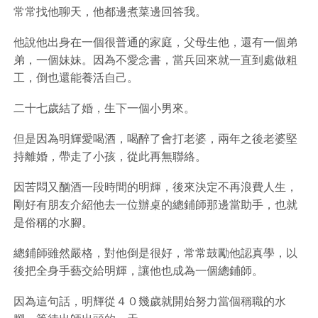
常常找他聊天，他都邊煮菜邊回答我。
他說他出身在一個很普通的家庭，父母生他，還有一個弟
弟，一個妹妹。因為不愛念書，當兵回來就一直到處做粗
工，倒也還能養活自己。
二十七歲結了婚，生下一個小男來。
但是因為明輝愛喝酒，喝醉了會打老婆，兩年之後老婆堅
持離婚，帶走了小孩，從此再無聯絡。
因苦悶又酗酒一段時間的明輝，後來決定不再浪費人生，
剛好有朋友介紹他去一位辦桌的總鋪師那邊當助手，也就
是俗稱的水腳。
總鋪師雖然嚴格，對他倒是很好，常常鼓勵他認真學，以
後把全身手藝交給明輝，讓他也成為一個總鋪師。
因為這句話，明輝從４０幾歲就開始努力當個稱職的水