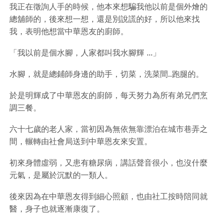
我正在徵詢人手的時候，他本來想騙我他以前是個外燴的
總舖師的，後來想一想，還是別說謊的好，所以他來找
我，表明他想當中華恩友的廚師。
「我以前是個水腳，人家都叫我水腳輝 ...」
水腳，就是總鋪師身邊的助手，切菜，洗菜間..跑腿的。
於是明輝成了中華恩友的廚師，每天努力為所有弟兄們烹
調三餐。
六十七歲的老人家，當初因為無依無靠漂泊在城市巷弄之
間，輾轉由社會局送到中華恩友來安置。
初來身體虛弱，又患有糖尿病，講話聲音很小，也沒什麼
元氣，是屬於沉默的一類人。
後來因為在中華恩友得到細心照顧，也由社工按時陪同就
醫，身子也就逐漸康復了。