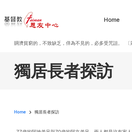
移至主內容
Home
賙濟貧窮的，不致缺乏，佯為不見的，必多受咒詛。 〔箴
獨居長者探訪
導航連結
Home
獨居長者探訪
77歲的阿坤弟兄與70歲的阿文弟兄，兩人都是沒有家