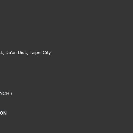
, Da’an Dist., Taipei City,
NCH )
ION