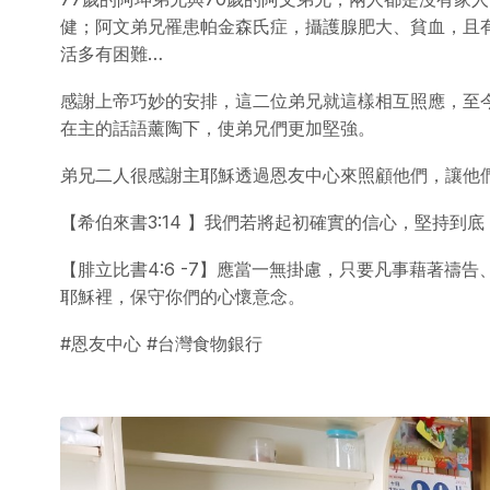
健；阿文弟兄罹患帕金森氏症，攝護腺肥大、貧血，且
活多有困難…
感謝上帝巧妙的安排，這二位弟兄就這樣相互照應，至
在主的話語薰陶下，使弟兄們更加堅強。
弟兄二人很感謝主耶穌透過恩友中心來照顧他們，讓他
【希伯來書3:14 】我們若將起初確實的信心，堅持到
【腓立比書4:6 -7】應當一無掛慮，只要凡事藉著
耶穌裡，保守你們的心懷意念。
#恩友中心 #台灣食物銀行