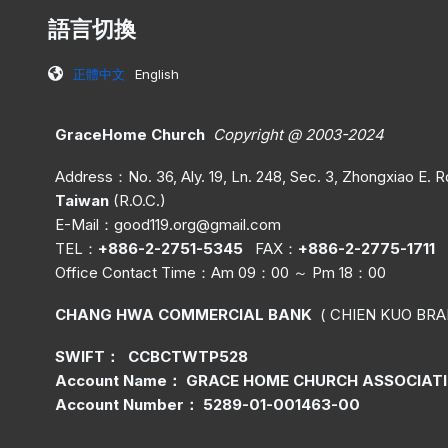
語言切換
正體中文
English
GraceHome Church
Copyright @ 2003-2024
Address：No. 36, Aly. 19, Ln. 248, Sec. 3, Zhongxiao E. Rd.
Taiwan
(R.O.C.)
E-Mail：
good119.org@gmail.com
TEL：
+886-2-2751-5345
FAX：
+886-2-2775-1711
Office C
ontact Time
：Am 09：00 ～ Pm 18：00
CHANG HWA COMMERCIAL BANK
( CHIEN KUO BRA
SWIFT： CCBCTWTP528
Account Name： GRACE HOME CHURCH ASSOCIAT
Account Number： 5289-01-001463-00