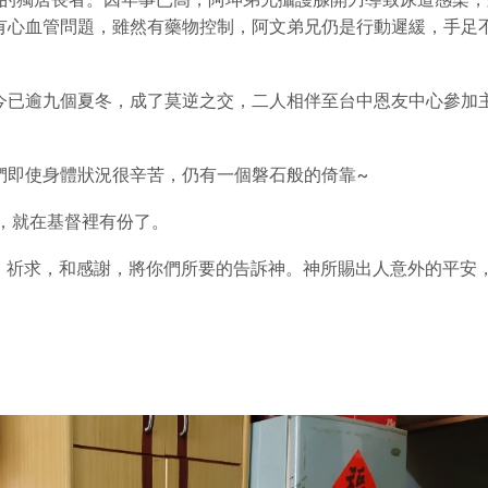
有心血管問題，雖然有藥物控制，阿文弟兄仍是行動遲緩，手足
今已逾九個夏冬，成了莫逆之交，二人相伴至台中恩友中心參加
們即使身體狀況很辛苦，仍有一個磐石般的倚靠~
底，就在基督裡有份了。
禱告、祈求，和感謝，將你們所要的告訴神。神所賜出人意外的平安