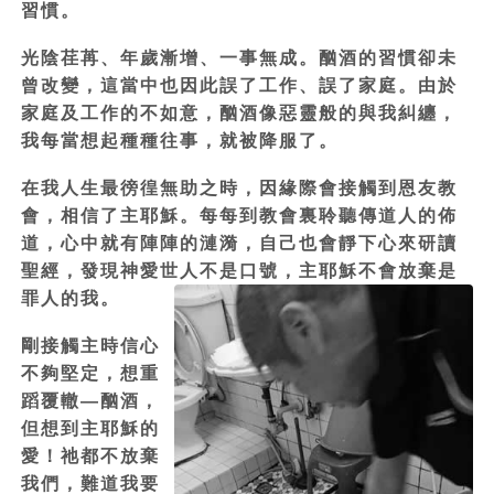
習慣。
光陰荏苒、年歲漸增、一事無成。酗酒的習慣卻未
曾改變，這當中也因此誤了工作、誤了家庭。由於
家庭及工作的不如意，酗酒像惡靈般的與我糾纏，
我每當想起種種往事，就被降服了。
在我人生最徬徨無助之時，因緣際會接觸到恩友教
會，相信了主耶穌。每每到教會裏聆聽傳道人的佈
道，心中就有陣陣的漣漪，自己也會靜下心來研讀
聖經，發現神愛世人不是口號，主耶穌不會放棄是
罪人的我。
剛接觸主時信心
不夠堅定，想重
蹈覆轍―酗酒，
但想到主耶穌的
愛！祂都不放棄
我們，難道我要