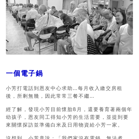
一個電子鍋
小芳打電話到恩友中心求助…每月收入繳交房租
後，所剩無幾，因此常常三餐不繼…
經了解，發現小芳目前懷胎8月，還要養育著兩個年
幼孩子，恩友同工得知小芳的生活需要，並提到要
來關懷探訪並準備白米及日用物資給小芳一家。
沒想到，小芳竟說：「我們家沒有電鍋，無法煮