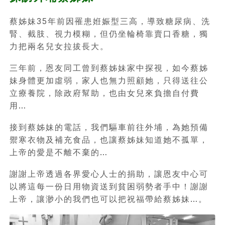
蔡姊妹35年前因罹患姙娠型三高，導致糖尿病、洗
腎、截肢、視力模糊，但仍坐輪椅靠賣口香糖，獨
力把兩名兒女拉拔長大。
三年前，恩友同工曾到蔡姊妹家中探視，如今蔡姊
妹身體更加虛弱，家人也無力照顧她，只得送往公
立療養院，除政府幫助，也由女兒來負擔自付費
用…
接到蔡姊妹的電話，我們驅車前往外埔，為她預備
禦寒衣物及補充食品，也讓蔡姊妹知道她不孤單，
上帝的愛是不離不棄的…
謝謝上帝透過各界愛心人士的捐助，讓恩友中心可
以將這每一份日用物資送到貧困弱勢者手中！謝謝
上帝，讓渺小的我們也可以把祝福帶給蔡姊妹…。