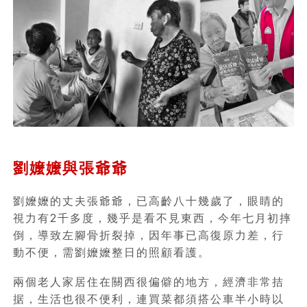
劉嬤嬤與張爺爺
劉嬤嬤的丈夫張爺爺，已高齡八十幾歲了，眼睛的
視力有2千多度，幾乎是看不見東西，今年七月初摔
倒，導致左腳骨折裂掉，因年事已高復原力差，行
動不便，需劉嬤嬤整日的照顧看護。
兩個老人家居住在關西很偏僻的地方，經濟非常拮
据，生活也很不便利，連買菜都須搭公車半小時以