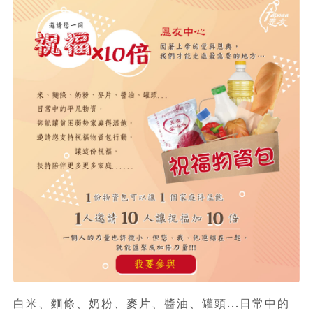
白米、麵條、奶粉、麥片、醬油、罐頭...日常中的