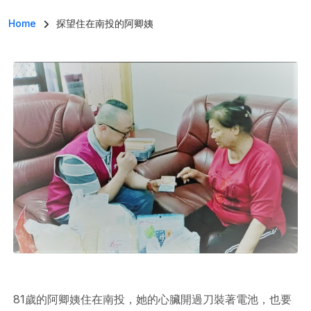
導航連結
Home
探望住在南投的阿卿姨
81歲的阿卿姨住在南投，她的心臟開過刀裝著電池，也要