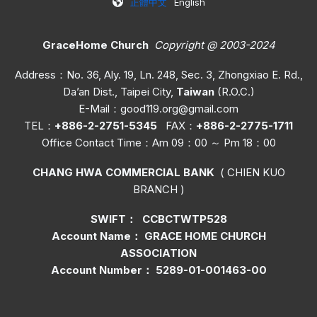
正體中文
English
GraceHome Church
Copyright @ 2003-2024
Address：No. 36, Aly. 19, Ln. 248, Sec. 3, Zhongxiao E. Rd.,
Da’an Dist., Taipei City,
Taiwan
(R.O.C.)
E-Mail：
good119.org@gmail.com
TEL：
+886-2-2751-5345
FAX：
+886-2-2775-1711
Office C
ontact Time
：Am 09：00 ～ Pm 18：00
CHANG HWA COMMERCIAL BANK
( CHIEN KUO
BRANCH )
SWIFT： CCBCTWTP528
Account Name： GRACE HOME CHURCH
ASSOCIATION
Account Number： 5289-01-001463-00