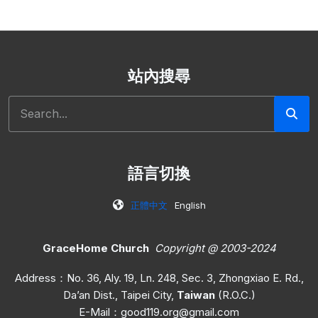
站內搜尋
搜尋
語言切換
正體中文
English
GraceHome Church
Copyright @ 2003-2024
Address：No. 36, Aly. 19, Ln. 248, Sec. 3, Zhongxiao E. Rd.,
Da’an Dist., Taipei City,
Taiwan
(R.O.C.)
E-Mail：
good119.org@gmail.com