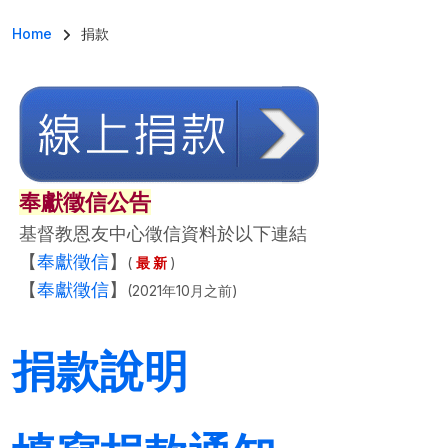
導航連結
Home
捐款
奉獻徵信公告
基督教恩友中心徵信資料於以下連結
【
奉獻徵信
】
(
最 新
)
【
奉獻徵信
】
(2021年10月之前)
捐款說明