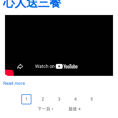
心人送三餐
about 罹癌婦帶兩智障兒 善心人送三餐
Read more
Pagination
Current page
Page
Page
Page
Page
1
2
3
4
5
Next page
Last page
下一頁 ›
最後 »