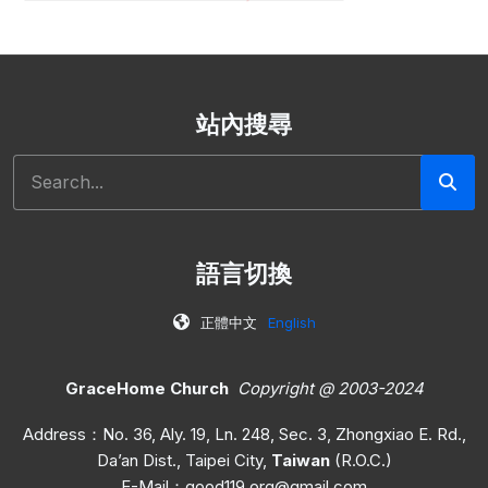
站內搜尋
Search
語言切換
正體中文
English
GraceHome Church
Copyright @ 2003-2024
Address：No. 36, Aly. 19, Ln. 248, Sec. 3, Zhongxiao E. Rd.,
Da’an Dist., Taipei City,
Taiwan
(R.O.C.)
E-Mail：
good119.org@gmail.com