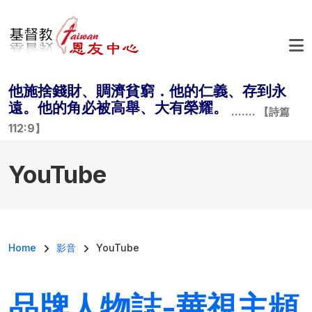
Skip to main content
他施捨錢財、賙濟貧窮．他的仁義、存到永
遠。他的角必被高舉、大有榮耀。
....... 【詩篇
112:9】
YouTube
Breadcrumb
Home
影音
YouTube
品牌人物誌-華視主頻