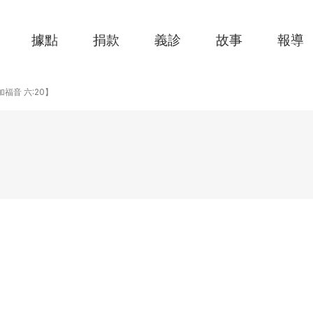
據點
捐款
義診
故事
報導
【路加福音 六:20】