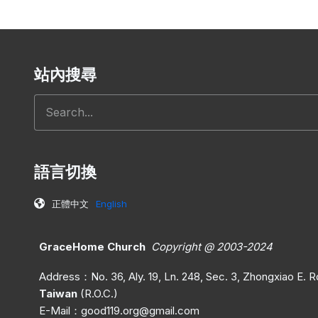
站內搜尋
Search
語言切換
正體中文
English
GraceHome Church
Copyright @ 2003-2024
Address：No. 36, Aly. 19, Ln. 248, Sec. 3, Zhongxiao E. Rd.
Taiwan
(R.O.C.)
E-Mail：
good119.org@gmail.com