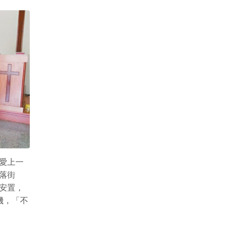
，愛上一
落街
安置，
機，「不