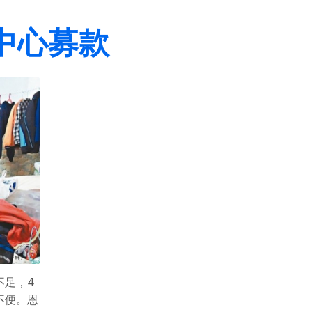
中心募款
不足，4
不便。恩