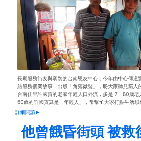
長期服務街友與弱勢的台南恩友中心，今年由中心傳道
結服務個案故事，出版「角落微聲」，盼大家聽見窮人
台南佳里許國寶的老家年輕人口外流，多是 7、80歲老
60歲的許國寶算是「年輕人」，常幫忙大家打點生活瑣事 ...
詳細閱讀►
他曾餓昏街頭 被救後.