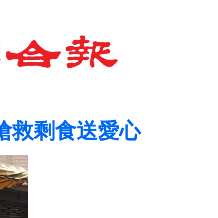
搶救剩食送愛心