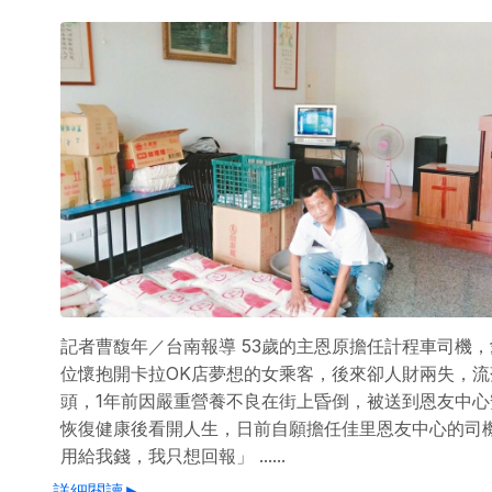
記者曹馥年／台南報導 53歲的主恩原擔任計程車司機
位懷抱開卡拉OK店夢想的女乘客，後來卻人財兩失，流
頭，1年前因嚴重營養不良在街上昏倒，被送到恩友中心
恢復健康後看開人生，日前自願擔任佳里恩友中心的司
用給我錢，我只想回報」 ......
詳細閱讀►