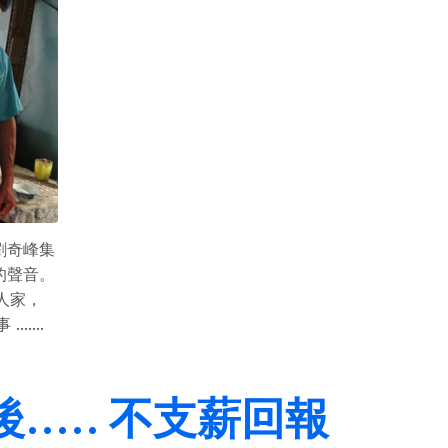
劉奇峰集
的聲音。
人家，
....
.... 不支薪回報