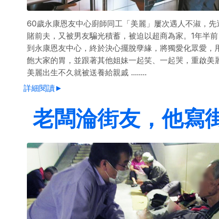
60歲永康恩友中心廚師同工「美麗」屢次遇人不淑，先
賭前夫，又被男友騙光積蓄，被迫以超商為家。1年半前
到永康恩友中心，終於決心擺脫孽緣，將獨愛化眾愛，
飽大家的胃，並跟著其他姐妹一起笑、一起哭，重啟美
美麗出生不久就被送養給親戚 ........
詳細閱讀►
老闆淪街友，他寫