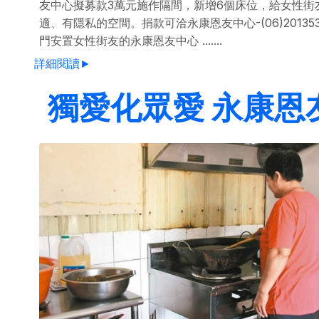
友中心擬募款3萬元施作隔間，新增6個床位，給女性街
適、有隱私的空間。捐款可洽永康恩友中心-(06)201353
門安置女性街友的永康恩友中心 .......
詳細閱讀►
獨愛化眾愛 永康恩