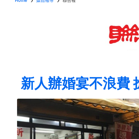
導航連結
Home
媒體報導
聯合報
新人辦婚宴不浪費 