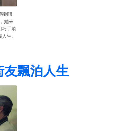
遇到嗜
，她來
用巧手填
麗人生。
街友飄泊人生