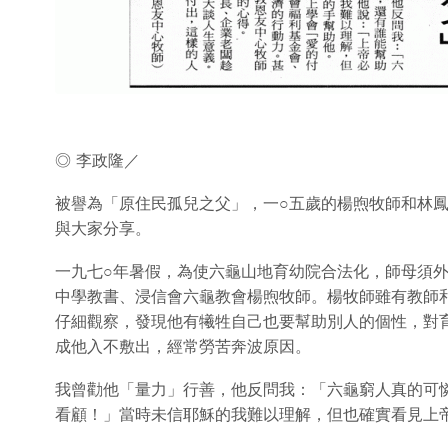
◎ 李政隆／
被譽為「原住民孤兒之父」，一○五歲的楊煦牧師和林
與大家分享。
一九七○年暑假，為使六龜山地育幼院合法化，師母須
中學教書、浸信會六龜教會楊煦牧師。楊牧師雖有教師
仔細觀察，發現他有犧牲自己也要幫助別人的個性，對
成他入不敷出，經常勞苦奔波原因。
我曾勸他「量力」行善，他反問我：「六龜窮人真的可
看顧！」當時未信耶穌的我難以理解，但也確實看見上