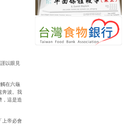
。謹以眼見
接觸在六龜
處奔波。我
濟，這是造
「上帝必會