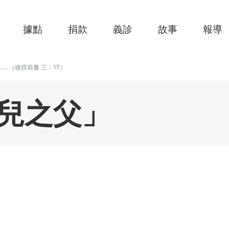
據點
捐款
義診
故事
報導
....... （彼得前書 三：17）
兒之父」