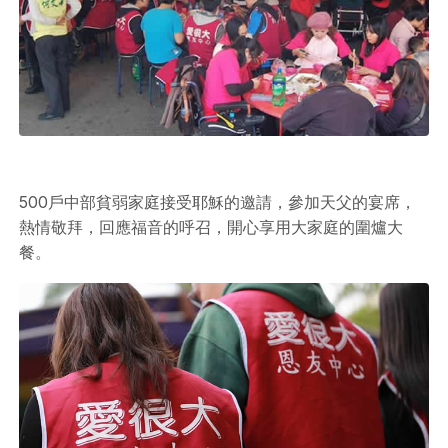
500戶中部貧弱家庭接受耶穌的邀請，參加天父的宴席，
熱情敬拜，回應福音的呼召，開心享用大家庭的圍爐大
餐。