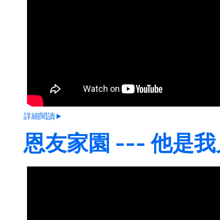
詳細閱讀►
恩友家園 --- 他