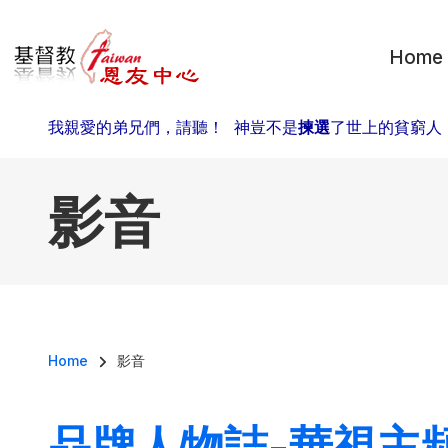
移至主內容
Home
我親愛的弟兄們，請聽！ 神豈不是
揀選
了世上的貧窮人
影音
導航連結
Home
影音
品牌人物誌-華視主