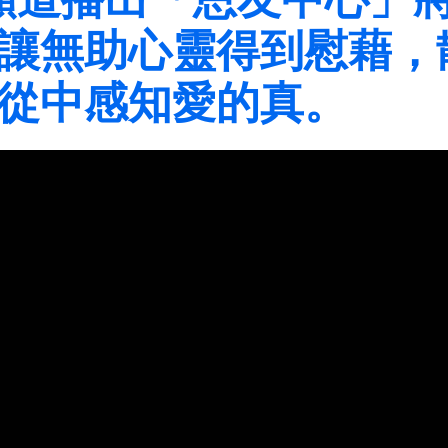
讓無助心靈得到慰藉，
從中感知愛的真。