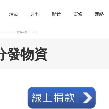
活動
月刊
影音
靈修
連絡
.................. （雅各書 二：5 ）
分發物資