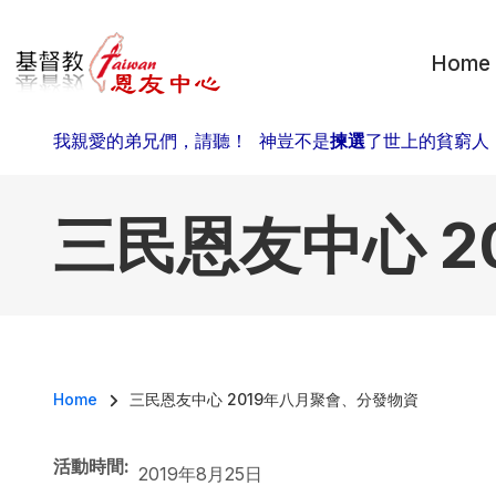
移至主內容
Home
我親愛的弟兄們，請聽！ 神豈不是
揀選
了世上的貧窮人
三民恩友中心 2
導航連結
Home
三民恩友中心 2019年八月聚會、分發物資
活動時間
2019年8月25日