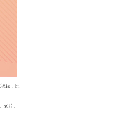
這祝福，扶
、麥片、