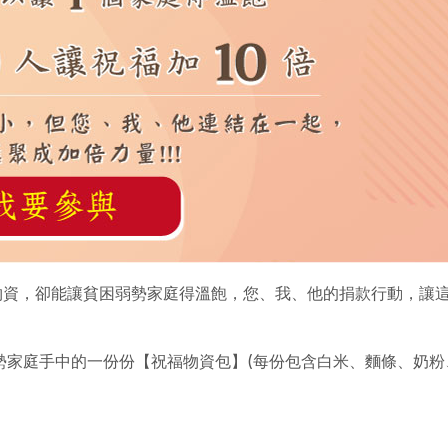
凡物資，卻能讓貧困弱勢家庭得溫飽，您、我、他的捐款行動，讓
勢家庭手中的一份份【祝福物資包】(每份包含白米、麵條、奶粉