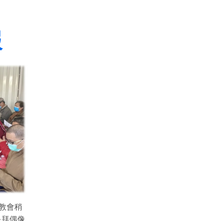
報
教會稍
是拜偶像