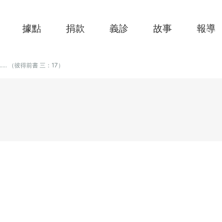
據點
捐款
義診
故事
報導
....... （彼得前書 三：17）