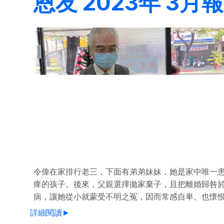
恩友 2023年 3月報
令偉在家排行老三，下面有弟弟妹妹，她是家中唯一
痺的孩子。後來，父親選擇拋家棄子，且把離婚歸咎
病，讓她從小就蒙受不明之冤，因而常感自卑、也懷
詳細閱讀►