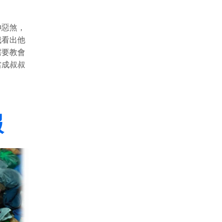
神惡煞，
我看出他
需要教會
當成叔叔
報