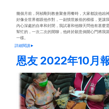
幾個月前，阿楨剛到教會聚會用餐時，大家都說他凶
好像全世界都跟他作對，一副憤世嫉俗的模樣，更讓
內心深處的自卑和封閉，我試著和他聊天問他有甚麼
幫忙的，一次二次的閒聊，他終於願意倘開心門將我
一樣。
詳細閱讀►
恩友 2022年10月