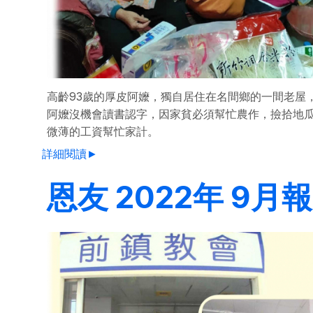
高齡93歲的厚皮阿嬤，獨自居住在名間鄉的一間老屋
阿嬤沒機會讀書認字，因家貧必須幫忙農作，撿拾地
微薄的工資幫忙家計。
詳細閱讀►
恩友 2022年 9月報