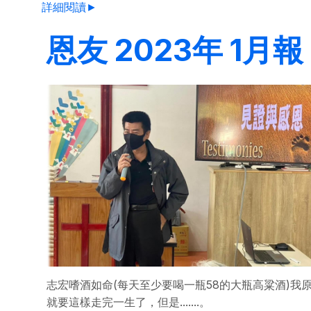
詳細閱讀►
恩友 2023年 1月報
志宏嗜酒如命(每天至少要喝一瓶58的大瓶高粱酒)我
就要這樣走完一生了，但是.......。