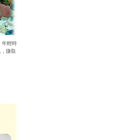
，年輕時
瓜，賺取