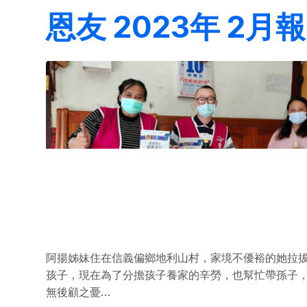
恩友 2023年 2月報
阿揚姊妹住在信義偏鄉地利山村，家境不優裕的她拉
孩子，現在為了分擔孩子養家的辛勞，也幫忙帶孫子
無後顧之憂…