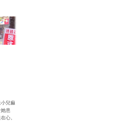
患小兒痲
於她患
恨在心。