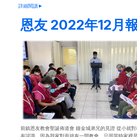
詳細閱讀►
恩友 2022年12月
前鎮恩友教會聖誕佈道會 鐘金城弟兄的見證 從小就對
有認識，因為我家對面就有一間教會。只因當時家裡