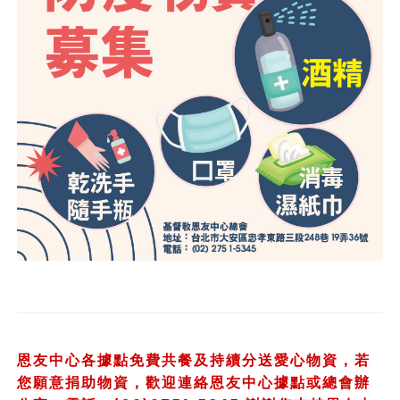
恩友中心各據點免費共餐及持續分送愛心物資，若
您願意捐助物資，歡迎連絡恩友中心據點或總會辦