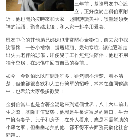
三年前，基隆恩友中心設
立，正好位於金獅伯家附
近，他也開始按時來和大家一起唱詩讚美神，讀聖經領受
神的話語，聚會結束後，和大家一起享用愛宴。
恩友中心的其他弟兄姊妹也非常關心金獅伯，前去家中探
訪關懷，一份小禮物、幾瓶罐頭、幾句寒暄…讓他逐漸走
出失去老伴的悲傷，即便兒子工作無無法陪伴，他也不用
獨守空房，在悲傷中回首自己的從前…
如今，金獅伯比以前開朗許多，雖然聽不清楚、看不清
楚，但他卻很喜歡和人進行簡單的招呼，常常在雞同鴨講
中，也帶給大家很多歡樂！
金獅伯當年也是含著金湯匙來到這個世界，八十六年前出
生之際，基隆正值繁榮，他就是生長這富足的港口，生命
中擁有妻子、兒子和房子，在外人看來，應是不需幫助的
小康之家，但垂垂老矣的他，卻不得不去面臨高齡化社會
問題…