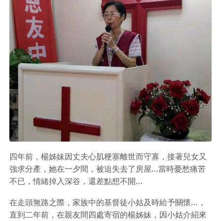
四年前，楊姊妹因丈夫心肌梗塞離世而守寡，接著兒女又
強求分產，她在一夕間，被迫失去了房屋…當時憂愁痛苦
不已，情緒掉入深谷，還差點想不開…
在走頭無路之際，家族中的基督徒小姑及時給予關懷…，
直到二年前，在親友間四處寄宿的楊姊妹，因小姑介紹來