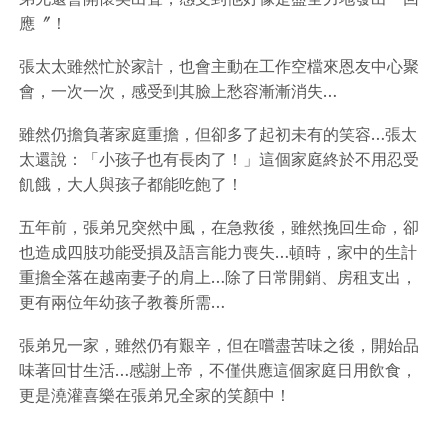
應〞！
張太太雖然忙於家計，也會主動在工作空檔來恩友中心聚
會，一次一次，感受到其臉上愁容漸漸消失…
雖然仍擔負著家庭重擔，但卻多了起初未有的笑容…張太
太還說：「小孩子也有長肉了！」這個家庭終於不用忍受
飢餓，大人與孩子都能吃飽了！
五年前，張弟兄突然中風，在急救後，雖然挽回生命，卻
也造成四肢功能受損及語言能力喪失…頓時，家中的生計
重擔全落在越南妻子的肩上…除了日常開銷、房租支出，
更有兩位年幼孩子教養所需…
張弟兄一家，雖然仍有艱辛，但在嚐盡苦味之後，開始品
味著回甘生活…感謝上帝，不僅供應這個家庭日用飲食，
更是澆灌喜樂在張弟兄全家的笑顏中！