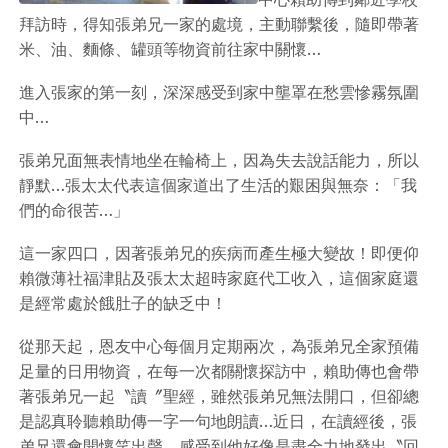
拜訪時，得知張弟兄一家的處境，主動聯繫後，隨即帶著
米、油、麵條、罐頭等物資前往家中關懷…
進入張家的第一刻，深深感受到家中壟罩在愁雲慘霧氛圍
中…
張弟兄面無表情地坐在輪椅上，因為失去說話能力，所以
靜默…張太太代表這個家道出了生活的艱困與無奈：「我
們的命很苦…」
這一家四口，因著張弟兄的疾病而產生極大變故！即便仰
賴微薄社福津貼及張太太超時家庭代工收入，這個家庭還
是經常處於餓肚子的缺乏中！
從那天起，恩友中心每個月定期兩次，為張弟兄全家預備
足量的日用物資，在每一次都關懷探訪中，賴助傳也會帶
著張弟兄一起〝讀〞聖經，雖然張弟兄無法開口，但卻總
是認真聆聽賴助傳一字一句地朗讀…近日，在讀經後，張
弟兄還會開懷笑出聲，感受到他好像是盡全力地發出〝回