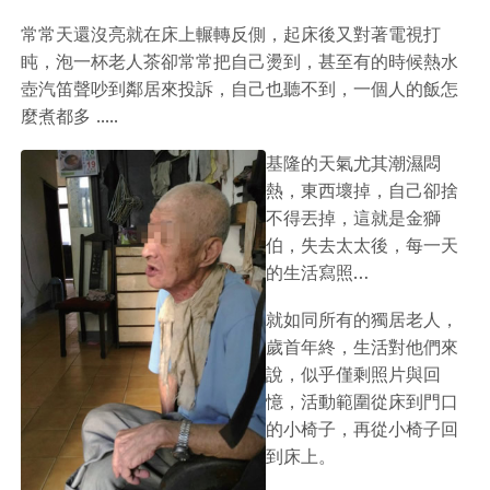
常常天還沒亮就在床上輾轉反側，起床後又對著電視打
盹，泡一杯老人茶卻常常把自己燙到，甚至有的時候熱水
壺汽笛聲吵到鄰居來投訴，自己也聽不到，一個人的飯怎
麼煮都多 .....
基隆的天氣尤其潮濕悶
熱，東西壞掉，自己卻捨
不得丟掉，這就是金獅
伯，失去太太後，每一天
的生活寫照…
就如同所有的獨居老人，
歲首年終，生活對他們來
說，似乎僅剩照片與回
憶，活動範圍從床到門口
的小椅子，再從小椅子回
到床上。