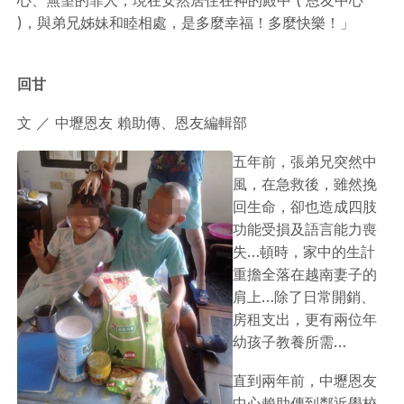
心、無望的罪人，現在安然居住在神的殿中 ( 恩友中心
)，與弟兄姊妹和睦相處，是多麼幸福！多麼快樂！」
回甘
文 ／ 中壢恩友 賴助傳、恩友編輯部
五年前，張弟兄突然中
風，在急救後，雖然挽
回生命，卻也造成四肢
功能受損及語言能力喪
失…頓時，家中的生計
重擔全落在越南妻子的
肩上…除了日常開銷、
房租支出，更有兩位年
幼孩子教養所需…
直到兩年前，中壢恩友
中心賴助傳到鄰近學校