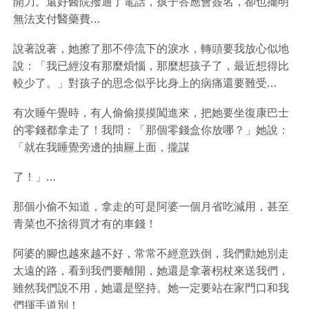
開刀。還好醫院撥通了電話，孩子答應會簽名，卻也擺明
無法支付醫藥費…
說著說著，她擦了那不停流下的淚水，轉頭要我放心似地
說：「我已經沒有那麼煩惱，那麼想孩子了，最近想得比
較少了。」對孩子的思念似乎比身上的病痛還要難受…
有次睡午覺時，有人偷偷摸摸闖進來，把她要坐復康巴士
的零錢都拿走了！我問：「那個零錢盒你放哪？」她說：
「就在我睡覺旁邊的抽屜上面，攏謀
了！」…
那個小偷不知道，拿走的可是阿婆一個月省吃減用，甚至
青菜也不捨得買才有的車錢！
阿婆的腳也越來越不好，常常不經意跌倒，我們勸她別走
太遠的路，看到我們要離開，她還是拿著枴杖來送我們，
雖然我們說不用，她還是堅持。她一定要站在家門口和我
們揮手道別！