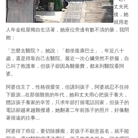
丈夫死
後，她
就用老
人年金租屋獨自生活著，她座位旁邊有數不清的藥，我問
她：
「怎麼去醫院？」她說：「都坐復康巴士」，年近八十
歲，還是得靠自己去醫院。最近一次心臟突然不舒服，自
己叫了救護車，但孩子卻因為醫藥費，都未到醫院看阿
婆。
阿婆信主了，性格很愛笑，但講到孩子，阿婆就忍不住掉
下眼淚…在那個難熬的年代，她和丈夫用心把孩子養大，
體諒孩子養家的辛苦，只求年節打個電話回家，但孩子的
電話卻越來越難撥通，她翻著二年前孫子的照片，好像翻
著很遠的往事…
阿婆得了癌症，要切除腫瘤，若孩子不願意簽名，就不能