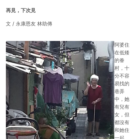
再見，下次見
文 / 永康恩友 林助傳
阿婆住
在低矮
的眷
村，十
分不容
易找的
巷弄
中，她
有兒有
女，但
都沒有
和她住
一起。