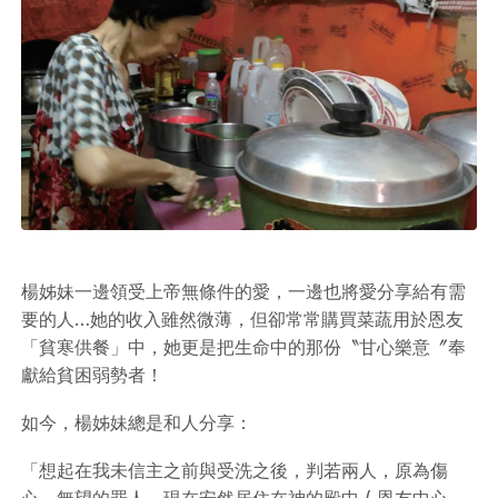
楊姊妹一邊領受上帝無條件的愛，一邊也將愛分享給有需
要的人…她的收入雖然微薄，但卻常常購買菜蔬用於恩友
「貧寒供餐」中，她更是把生命中的那份〝甘心樂意〞奉
獻給貧困弱勢者！
如今，楊姊妹總是和人分享：
「想起在我未信主之前與受洗之後，判若兩人，原為傷