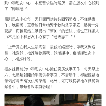
到中和恩友中心，本想暫求臨時居所，卻在恩友中心找到
了〝歸屬感〞…
看到恩友中心每一天打開門接待貧困弱勢者，不僅供應
午、晚兩餐，更發給日常物資來救助貧寒家庭…起初十分
驚訝，而後竟然主動提出〝幫忙〞的想法，這也正好讓人
力不足的中和恩友中心有了〝超級志工〞！
「上帝竟在我人生最痛苦、最低潮絕望時，帶我來到這
裡，祂愛我，祂揀選救贖我，我感謝神，也感謝恩友中
心…」楊姊妹說。
楊姊妹目前於中和恩友中心擔任廚房炊事工作，每天早上
六、七點鐘就開始準備供餐事宜，不需助手，卻能輕鬆地
預備好每天兩次供餐菜餚！此外，還可以從容地在供餐前
聚會中，帶領會眾唱詩歌呢！