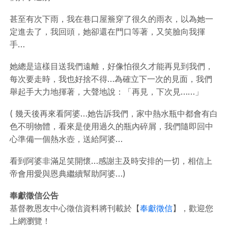
甚至有次下雨，我在巷口屋簷穿了很久的雨衣，以為她一
定進去了，我回頭，她卻還在門口等著，又笑臉向我揮
手…
她總是這樣目送我們遠離，好像怕很久才能再見到我們，
每次要走時，我也好捨不得…為確立下一次的見面，我們
舉起手大力地揮著，大聲地說：「再見，下次見……」
( 幾天後再來看阿婆…她告訴我們，家中熱水瓶中都會有白
色不明物體，看來是使用過久的瓶內碎屑，我們隨即回中
心準備一個熱水壺，送給阿婆…
看到阿婆非滿足笑開懷…感謝主及時安排的一切，相信上
帝會用愛與恩典繼續幫助阿婆…)
奉獻徵信公告
基督教恩友中心徵信資料將刊載於【
奉獻徵信
】，歡迎您
上網瀏覽！