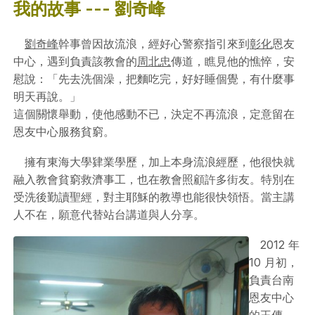
我的故事 --- 劉奇峰
劉奇峰
幹事曾因故流浪，經好心警察指引來到
彰化
恩友
中心，遇到負責該教會的
周北忠
傳道，瞧見他的憔悴，安
慰說：「先去洗個澡，把麵吃完，好好睡個覺，有什麼事
明天再說。」
這個關懷舉動，使他感動不已，決定不再流浪，定意留在
恩友中心服務貧窮。
擁有東海大學肄業學歷，加上本身流浪經歷，他很快就
融入教會貧窮救濟事工，也在教會照顧許多街友。特別在
受洗後勤讀聖經，對主耶穌的教導也能很快領悟。當主講
人不在，願意代替站台講道與人分享。
2012 年
10 月初，
負責台南
恩友中心