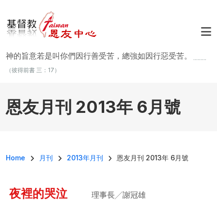
移至主內容
神的旨意若是叫你們因行善受苦，總強如因行惡受苦。
.........
（彼得前書 三：17）
恩友月刊 2013年 6月號
導航連結
Home
月刊
2013年月刊
恩友月刊 2013年 6月號
夜裡的哭泣
理事長╱謝冠雄