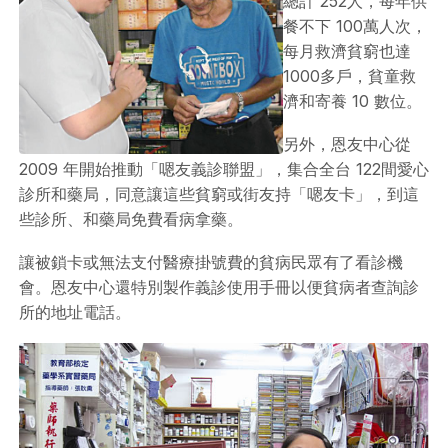
總計 252人，每年供
餐不下 100萬人次，
每月救濟貧窮也達
1000多戶，貧童救
濟和寄養 10 數位。
另外，恩友中心從
2009 年開始推動「嗯友義診聯盟」，集合全台 122間愛心
診所和藥局，同意讓這些貧窮或街友持「嗯友卡」，到這
些診所、和藥局免費看病拿藥。
讓被鎖卡或無法支付醫療掛號費的貧病民眾有了看診機
會。恩友中心還特別製作義診使用手冊以便貧病者查詢診
所的地址電話。