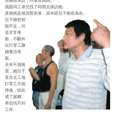
去關懷探訪，叫做黃媽媽。
我跟同工弟兄找了時間去探訪她。
黃媽媽是個洗腎患者，原本跟兒子相依為命。
兒子雖然智
能不足，但
是非常孝
順，不斷外
出打零工賺
錢養活母
親。
天有不測風
雲，她兒子
某次去工地
打零工不慎
摔傷，從此
成了跛腳。
再也找不到
工作。