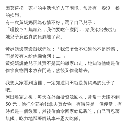
因著這樣，家裡的生活也陷入了困境，常常有一餐沒一餐
的挨餓。
有一次黃媽媽因為心情不好，罵了自己兒子：
「哩按ㄋㄟ無頭路，我們要吃什麼阿…. 給我滾出去啦!」
她兒子竟然真的負氣離了家。
黃媽媽邊哭邊跟我們說：「我怎麼會不知道他不是懶惰，
而是沒有人給他機會阿！......」
黃媽媽說他兒子其實不是真的離家出走，她知道他總是偷
偷拿食物回來放在門邊，然後又偷偷離去。
我想大家看到這裡，一定知道阿田就是黃媽媽的兒子了
吧。
阿田離家之後，每天在外面撿資源回收，常常一天賺不到
50 元，他把全部的錢拿去買食物，有時候是一個便當，有
時候是一個饅頭，然後偷偷拿回家給母親吃，自己再忍著
飢餓，吃力地踩著腳踏車來恩友吃飯。