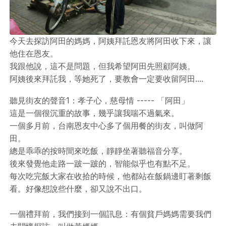
今天去探訪阿田的媽媽，阿姨拜託恩友將阿田收下來，讓
他住在恩友。
我跟他說，這不是問題，但我希望阿田先照顧阿姨。
阿姨後來拜託我，等她死了，要教會一定要收留阿田....
聽見街友的聲音1：孝子心，慈母情 ----- 「阿田」
這是一個很沉重的故事，幾乎讓我喘不過氣來。
一個多月前，台南恩友中心多了個用餐的街友，叫做阿
田。
總是乖乖的按時間來吃飯，靜靜坐著聽福音分享。
後來發覺他走路一跛一跛的，智能似乎也有點不足。
每次吃完飯大家在收拾的時候，他都站在飯鍋邊盯著剩飯
看。好像想說些什麼，卻又說不出口。
一個禮拜前，我們接到一個訊息：有個貧戶媽媽需要我們