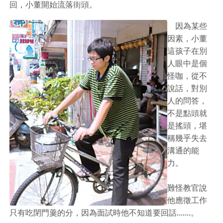
回，小董開始流落街頭。
因為某些
因素，小董
這孩子在別
人眼中是個
怪咖，從不
說話，對別
人的問答，
不是點頭就
是搖頭，堪
稱幾乎失去
溝通的能
力。
難怪教官說
他應徵工作
只有吃閉門羹的分，因為面試時他不知道要回話.......。