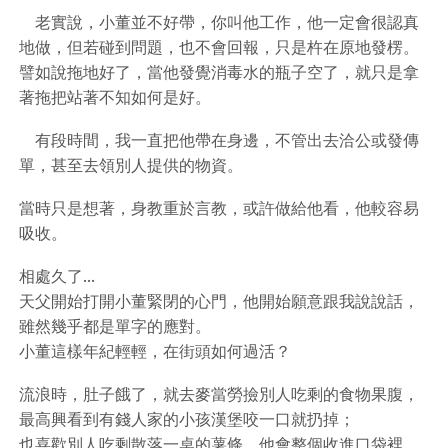
老實說，小董並不好帶，你叫他工作，他一定會很認真
地做，但若碰到問題，也不會回報，只是杵在原地發楞。
譬如說拖地好了，當他發覺消毒水的瓶子空了，就只是拿
著拖把站著不知如何是好。
有段時間，我一直把他帶在身邊，不管出去洽公或發傳
單，甚至去領別人提供的物資。
當時只是想著，身教重於言教，或許做給他看，他較容易
吸收。
相處久了...
天父開始打開小董緊閉的心門，他開始願意跟我說說話，
雖然幾乎都是單字的應對。
小董這樣年紀輕輕，在街頭如何過活？
流浪時，肚子餓了，就去麥當勞撿別人吃剩的食物果腹，
最高興看到有錢人家的小孩漢堡咬一口就扔掉；
也喜歡別人吃剩散落一桌的薯條，他會整個收進口袋裡，