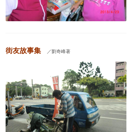
街友故事集
／劉奇峰著