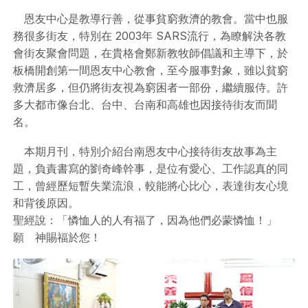
恩友中心是教導行善，從事貧窮救濟的教會。當中也服
務很多街友，特別在 2003年 SARS流行，為瞭解決各教
會街友聚會問題，在貴格會鄭新教牧師倡議和主導下，於
板橋開創第一間恩友中心教會，至今服事對象，雖以貧窮
救濟居多，但仍將街友視為窮困者一部份，繼續服侍。許
多大都市像台北、台中、台南和高雄也因接待街友而聞
名。
本期月刊，特別介紹台南恩友中心接待街友故事為主
題，負責書寫的劉奇峰幹事，是位有愛心、工作認真的同
工，曾經歷短暫失業流浪，較能將心比心，表達街友心境
和背後原因。
聖經說：「憐恤人的人有福了，因為他們必蒙憐恤！」
願 神賜福於您！