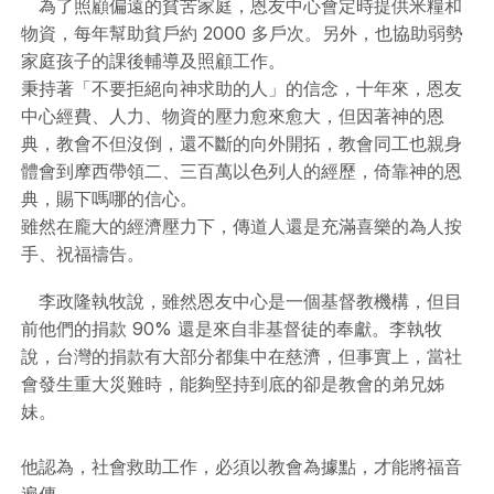
為了照顧偏遠的貧苦家庭，恩友中心會定時提供米糧和
物資，每年幫助貧戶約 2000 多戶次。
另外，也協助弱勢
家庭孩子的課後輔導及照顧工作。
秉持著「不要拒絕向神求助的人」的信念，十年來，恩友
中心經費、人力、物資的壓力愈來愈大，但因著神的恩
典，教會不但沒倒，還不斷的向外開拓，教會同工也親身
體會到摩西帶領二、三百萬以色列人的經歷，倚靠神的恩
典，賜下嗎哪的信心。
雖然在龐大的經濟壓力下，傳道人還是充滿喜樂的為人按
手、祝福禱告。
李政隆執牧說，雖然恩友中心是一個基督教機構，但目
前他們的捐款 90% 還是來自非基督徒的奉獻。
李執牧
說，台灣的捐款有大部分都集中在慈濟，但事實上，當社
會發生重大災難時，能夠堅持到底的卻是教會的弟兄姊
妹。
他認為，社會救助工作，必須以教會為據點，才能將福音