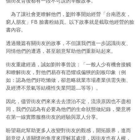
個街友背後都有一段不可說的辛酸故事。
為了讓社會更瞭解他們，
劉
幹事開始經營「台南恩友，
窮人朋友」FB 臉書粉絲頁。以下故事就是截取他經營的臉
書內容。
透過幾篇有關街友的故事，不但讓我們進一步認識街友、
同情他們的遭遇，甚至願意幫助他們重新站起來。
街友重建經過，誠如劉幹事曾說：「一般人少有機會接觸
和瞭解街友，對他們易存有恐懼或偏狹的刻板印象（例
如：認為他們好吃懶做，卻忽略就業市場產業供需失衡、
及經濟不景氣等結構性失業問題....等等）。
因此，儘管街友們來來去去漂泊不定，流浪原因也不盡相
同，我們仍認為有必要為他們的生命狀態做紀錄，樂意將
在第一線實際服務街友的經驗與眾人分享。
盼望藉此幫助更多人改變對街友的觀感，開拓眼界，進而
願意從人道關懷的角度來理解其處境，因街友也有人權，