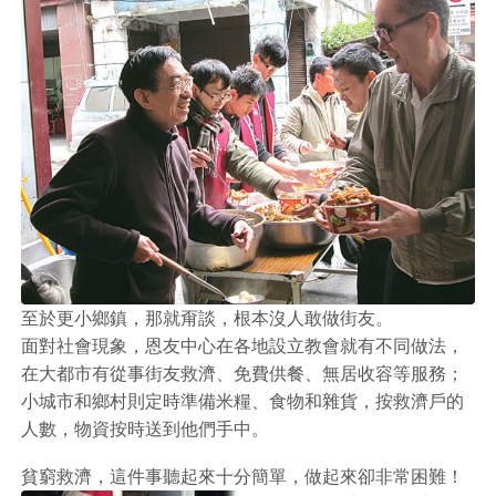
至於更小鄉鎮，那就甭談，根本沒人敢做街友。
面對社會現象，恩友中心在各地設立教會就有不同做法，
在大都市有從事街友救濟、免費供餐、無居收容等服務；
小城市和鄉村則定時準備米糧、食物和雜貨，按救濟戶的
人數，物資按時送到他們手中。
貧窮救濟，這件事聽起來十分簡單，做起來卻非常困難！