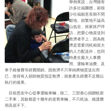
舉例來說，台灣雖有
許多社福團體，卻很
少社福願意長期不間
斷地、頻繁地不論高
山低谷、挨家挨戶拜
訪，把愛心物資送到
救濟者手上，因為救
濟是需要消耗相當大
的人力配送外，也同
時產生龐大人事費
用、運輸車油費、及
車子維修費等經費開銷。因救濟不只單純將物質送出而
已，使得有人捐助物質指定救濟，就會產生經費不足難以
執行的後果。
目前恩友中心從事運輸車輛，除二、三部善心捐贈較新
二手車，其餘都是十幾年的老舊車輛，不只耗油、維護費
用高居不下。