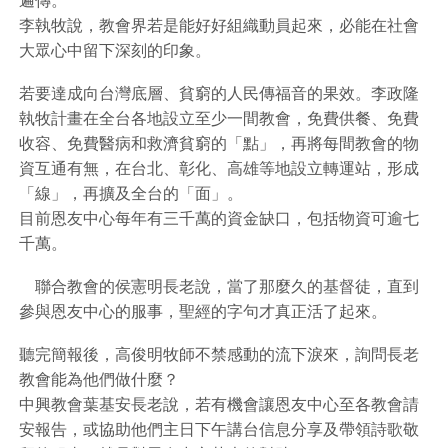
遍傳。
李執牧說，教會界若是能好好組織動員起來，必能在社會
大眾心中留下深刻的印象。
若要達成向台灣底層、貧窮的人民傳福音的果效。李政隆
執牧計畫在全台各地設立至少一間教會，免費供餐、免費
收容、免費醫病和救濟貧窮的「點」，再將每間教會的物
資互通有無，在台北、彰化、高雄等地設立轉運站，形成
「線」，再擴及全台的「面」。
目前恩友中心每年有三千萬的資金缺口，包括物資可逾七
千萬。
聯合教會的侯憲明長老說，當了那麼久的基督徒，直到
參與恩友中心的服事，聖經的字句才真正活了起來。
聽完簡報後，高俊明牧師不禁感動的流下淚來，詢問長老
教會能為他們做什麼？
中興教會葉基安長老說，若有機會讓恩友中心至各教會請
安報告，或協助他們主日下午講台信息分享及帶領詩歌敬