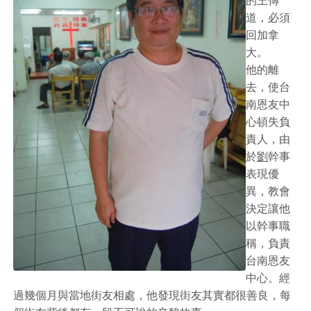
的王傳
道，必須
回加拿
大。
他的離
去，使台
南恩友中
心頓失負
責人，由
於
劉
幹事
表現優
異，教會
決定讓他
以幹事職
稱，負責
台南恩友
中心。經
過幾個月與當地街友相處，他發現街友其實都很善良，每