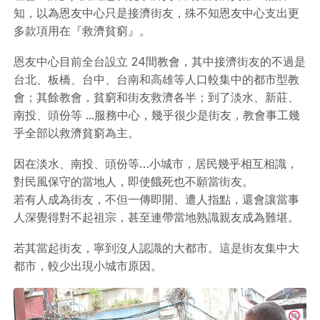
知，以為恩友中心只是接濟街友，殊不知恩友中心支出更
多款項用在『救濟貧窮』。
恩友中心目前全台設立 24間教會，其中接濟街友的不過是
台北、板橋、台中、台南和高雄等人口較集中的都市型教
會；其餘教會，貧窮和街友救濟各半；到了淡水、新莊、
南投、頭份等 ...服務中心，幾乎很少是街友，教會事工幾
乎全部以救濟貧窮為主。
因在淡水、南投、頭份等…小城市，居民幾乎相互相識，
對民風保守的當地人，即使餓死也不願當街友。
若有人成為街友，不但一傳即開、遭人指點，還會讓當事
人深覺得對不起祖宗，甚至連帶當地熟識親友成為難堪。
若其當起街友，寧到沒人認識的大都市。這是街友集中大
都市，較少出現小城市原因。