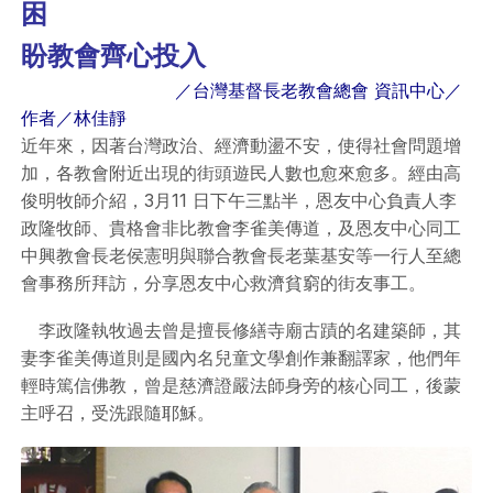
困
盼教會齊心投入
／
台灣基督長老教會總會 資訊中心／
作者／林佳靜
近年來，因著台灣政治、經濟動盪不安，使得社會問題增
加，各教會附近出現的街頭遊民人數也愈來愈多。經由高
俊明牧師介紹，3月11 日下午三點半，恩友中心負責人李
政隆牧師、貴格會非比教會李雀美傳道，及恩友中心同工
中興教會長老侯憲明與聯合教會長老葉基安等一行人至總
會事務所拜訪，分享恩友中心救濟貧窮的街友事工。
李政隆執牧過去曾是擅長修繕寺廟古蹟的名建築師，其
妻李雀美傳道則是國內名兒童文學創作兼翻譯家，他們年
輕時篤信佛教，曾是慈濟證嚴法師身旁的核心同工，後蒙
主呼召，受洗跟隨耶穌。