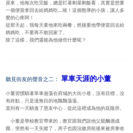
原來，他每次吃完飯，總是盯著剩菜剩飯看，其實是想要
一個便當拿回去給媽媽吃....唉！這個憨厚的小孩，讓人多
麼的心疼阿！
從那天起，我每天要他來吃兩餐，然後要他帶便當回去給
媽媽吃，不要再不敢回家了。
除了這樣，我們還能為他做些什麼呢？
單車天涯的小董
：
聽見街友的聲音之二
小董習慣騎著單車遊蕩在府城的大街小巷，沒有目標，沒
有終點，只是漫無目的地飄飄蕩蕩。
直到有一天騎進了恩友中心，從此這裡成為他的庇蔭所。
小董是學校教官帶來的，教官跟我們說他父親酗酒成
癮，突然有一天失蹤了，房子也因沒繳房租後來被房東收