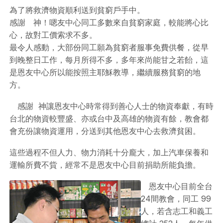
為了將救濟物資順利送到貧窮戶手中。
感謝 神！嗯友中心同工多數來自貧窮家庭，較能將心比
心，故對工價索求不多。
最令人感動，大部份同工願為貧窮者服事免費供餐，從早
到晚整日工作，每月所得不多，多年來尚能甘之若飴，這
是恩友中心所以能按照主耶穌教導，繼續服務貧窮的地
方。
感謝 神讓恩友中心時常得到善心人士的物資奉獻，有時
台北的物資較豐盛、亦或台中及高雄的物資有餘，教會都
會充份讓物資運用，分送到其他恩友中心去救濟貧困。
這些過程不但人力、物力消耗十分龐大，加上汽車保養和
運輸所費不貲，經常不是恩友中心目前捐助所能負擔。
恩友中心目前全台
24間教會，同工 99
人，若含志工和義工