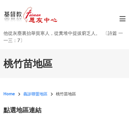
移至主內容
他從灰塵裏抬舉貧寒人，從糞堆中提拔窮乏人。 〔詩篇 一
一三：7〕
桃竹苗地區
導航連結
Home
義診聯盟地區
桃竹苗地區
點選地區連結