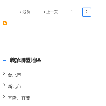
Pagination
First page
Previous page
Page
目前頁面
« 最前
‹ 上一頁
1
2
義診聯盟地區
台北市
新北市
基隆、宜蘭