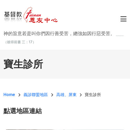
移至主內容
神的旨意若是叫你們因行善受苦，總強如因行惡受苦。
.........
（彼得前書 三：17）
寶生診所
導航連結
Home
義診聯盟地區
高雄、屏東
寶生診所
點選地區連結