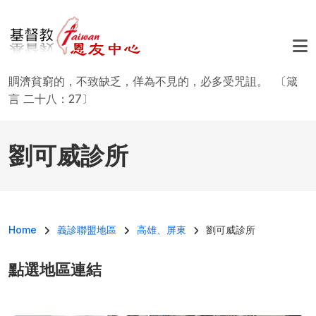
移至主內容
賙濟貧窮的，不致缺乏，佯為不見的，必多受咒詛。 〔箴
言 二十八：27〕
劉可威診所
導航連結
Home
義診聯盟地區
高雄、屏東
劉可威診所
點選地區連結