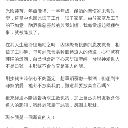
光陰荏苒、年歲漸增、一事無成。酗酒的習慣卻未曾改
變，這當中也因此誤了工作、誤了家庭。由於家庭及工作
的不如意，酗酒像惡靈般的與我糾纏，我每當想起種種往
事，就被降服了。
在我人生最徬徨無助之時，因緣際會接觸到恩友教會，相
信了主耶穌。每每到教會裏聆聽傳道人的佈道，心中就有
陣陣的漣漪，自己也會靜下心來研讀聖經，發現神愛世人
不是口號，主耶穌不會放棄是罪人的我。
剛接觸主時信心不夠堅定，想重蹈覆轍―酗酒，但想到主
耶穌的愛！祂都不放棄我們，難道我要放棄自己嗎？
後來經過不斷禱告祈求主赦免我，加上自己與恩友教會傳
道人的懇談，我終於戰勝了惡靈，感謝主耶穌。
現在我是一個新造的人！