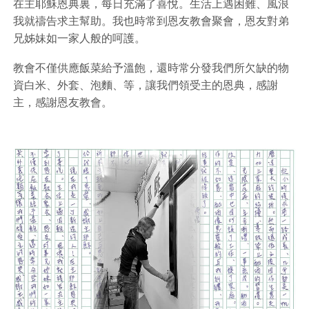
在主耶穌恩典裏，每日充滿了喜悅。生活上遇困難、風浪
我就禱告求主幫助。我也時常到恩友教會聚會，恩友對弟
兄姊妹如一家人般的呵護。
教會不僅供應飯菜給予溫飽，還時常分發我們所欠缺的物
資白米、外套、泡麵、等，讓我們領受主的恩典，感謝
主，感謝恩友教會。