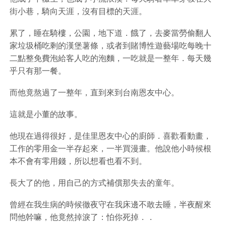
街小巷，騎向天涯，沒有目標的天涯。
累了，睡在騎樓，公園，地下道．餓了，去麥當勞偷翻人
家垃圾桶吃剩的漢堡薯條，或者到賭博性遊藝場吃每晚十
二點整免費泡給客人吃的泡麵，一吃就是一整年．每天幾
乎只有那一餐。
而他竟熬過了一整年，直到來到台南恩友中心。
這就是小董的故事。
他現在過得很好，是佳里恩友中心的廚師．喜歡看動畫，
工作的零用金一半存起來，一半買漫畫。他說他小時候根
本不會有零用錢，所以想看也看不到。
長大了的他，用自己的方式補償那失去的童年。
曾經在我生病的時候徹夜守在我床邊不敢去睡，半夜醒來
問他幹嘛，他竟然掉淚了：怕你死掉．．