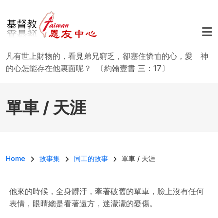
移至主內容
凡有世上財物的，看見弟兄窮乏，卻塞住憐恤的心，愛 神
的心怎能存在他裏面呢？ 〔約翰壹書 三：17〕
單車 / 天涯
導航連結
Home
故事集
同工的故事
單車 / 天涯
他來的時候，全身髒汙，牽著破舊的單車，臉上沒有任何
表情，眼睛總是看著遠方，迷濛濛的憂傷。