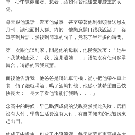
單，心中微微痛著。想著，該如何替他褪去那麼重的哀
傷。
每天跟他說話，帶著他做事，甚至帶著他到街頭發送恩友
月刊，讓他面對人群。終於，他願意開口跟我說話了，從
單字到片語，然後到簡單的句子，竟花了半年多的時間。
第一次跟他談到家，問起他的母親，他慢慢說著：「她生
下我就難產死了，我，沒見過她．．」語氣沒有任何起承
轉合，冷靜的讓我震驚。
而後他告訴我，他爸爸是聯結車司機，從小把他帶在車上
養，領了錢就喝酒，喝了酒就打他，他從小就希望自己快
快長大：「長大了看他還能打我嗎．．．」
念高中的時候，早已喝酒成傷的父親突然就此失蹤，房租
沒有人付，學費生活費沒有人付，有自閉傾向的他被房東
趕出門。
他成了中輟生，也成了小流浪漢．每天騎著單車穿梭在大