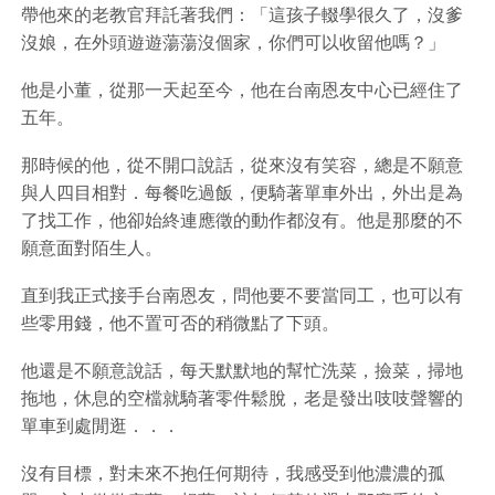
帶他來的老教官拜託著我們：「這孩子輟學很久了，沒爹
沒娘，在外頭遊遊蕩蕩沒個家，你們可以收留他嗎？」
他是小董，從那一天起至今，他在台南恩友中心已經住了
五年。
那時候的他，從不開口說話，從來沒有笑容，總是不願意
與人四目相對．每餐吃過飯，便騎著單車外出，外出是為
了找工作，他卻始終連應徵的動作都沒有。他是那麼的不
願意面對陌生人。
直到我正式接手台南恩友，問他要不要當同工，也可以有
些零用錢，他不置可否的稍微點了下頭。
他還是不願意說話，每天默默地的幫忙洗菜，撿菜，掃地
拖地，休息的空檔就騎著零件鬆脫，老是發出吱吱聲響的
單車到處閒逛．．．
沒有目標，對未來不抱任何期待，我感受到他濃濃的孤